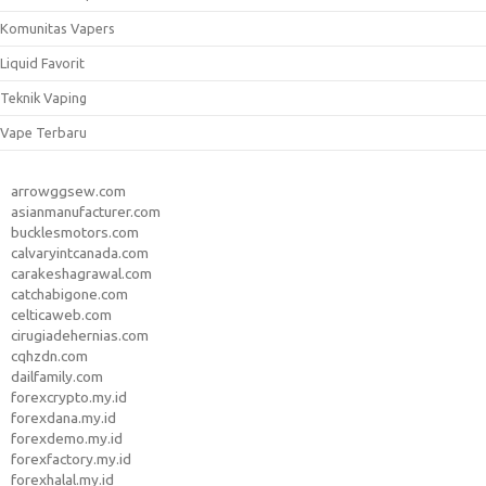
Komunitas Vapers
Liquid Favorit
Teknik Vaping
Vape Terbaru
arrowggsew.com
asianmanufacturer.com
bucklesmotors.com
calvaryintcanada.com
carakeshagrawal.com
catchabigone.com
celticaweb.com
cirugiadehernias.com
cqhzdn.com
dailfamily.com
forexcrypto.my.id
forexdana.my.id
forexdemo.my.id
forexfactory.my.id
forexhalal.my.id