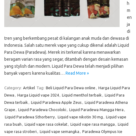
h
m
en
ja
di
tren yang berkembang pesat di kalangan anak muda dan dewasa di
Indonesia. Salah satu merek vape yang cukup dikenal adalah Liquid
Para Dewa (Paradewa). Merek ini terkenal karena menawarkan
beragam varian rasa yang segar, ditambah dengan desain kemasan
yang stylish dan modern. Liquid Para Dewa telah menjadi pilihan
banyak vapers karena kualitas…
Read More »
Category:
Artikel
Tag:
Beli Liquid Para Dewa online
,
Harga Liquid Para
Dewa
,
Harga Liquid vape 2024
,
Liquid menthol terbaik
,
Liquid Para
Dewa terbaik
,
Liquid Paradewa Apple Zeus
,
Liquid Paradewa Athena
Grape
,
Liquid Paradewa Chocoloki
,
Liquid Paradewa Mangga Hera
,
Liquid Paradewa Sthorberry
,
Liquid vape nikotin 30 mg
,
Liquid vape
rasa buah
,
Liquid vape rasa cokelat
,
Liquid vape rasa mangga
,
Liquid
vape rasa stroberi
,
Liquid vape semangka
,
Paradewa Olympus Ice