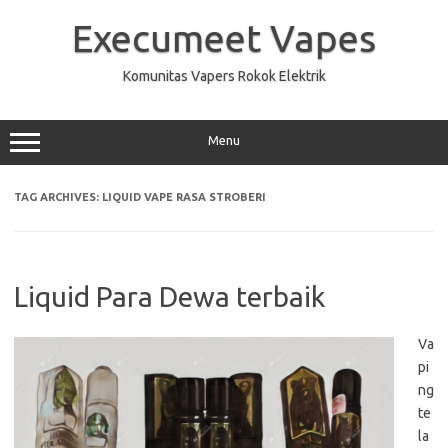
Skip
to
Execumeet Vapes
content
Komunitas Vapers Rokok Elektrik
Menu
TAG ARCHIVES:
LIQUID VAPE RASA STROBERI
Liquid Para Dewa terbaik
Va
pi
ng
te
la