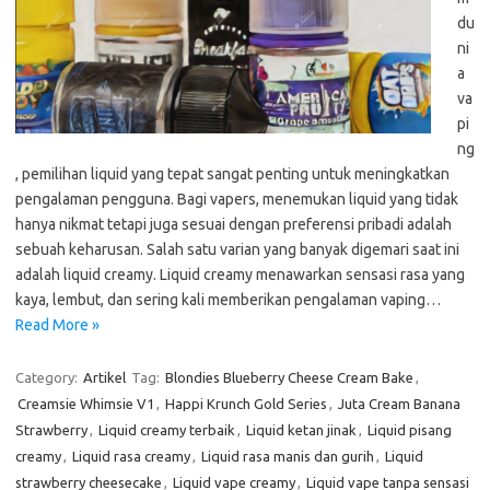
du
ni
a
va
pi
ng
, pemilihan liquid yang tepat sangat penting untuk meningkatkan
pengalaman pengguna. Bagi vapers, menemukan liquid yang tidak
hanya nikmat tetapi juga sesuai dengan preferensi pribadi adalah
sebuah keharusan. Salah satu varian yang banyak digemari saat ini
adalah liquid creamy. Liquid creamy menawarkan sensasi rasa yang
kaya, lembut, dan sering kali memberikan pengalaman vaping…
Read More »
Category:
Artikel
Tag:
Blondies Blueberry Cheese Cream Bake
,
Creamsie Whimsie V1
,
Happi Krunch Gold Series
,
Juta Cream Banana
Strawberry
,
Liquid creamy terbaik
,
Liquid ketan jinak
,
Liquid pisang
creamy
,
Liquid rasa creamy
,
Liquid rasa manis dan gurih
,
Liquid
strawberry cheesecake
,
Liquid vape creamy
,
Liquid vape tanpa sensasi