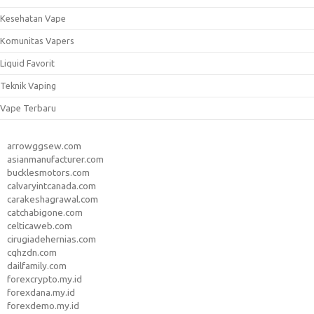
Kesehatan Vape
Komunitas Vapers
Liquid Favorit
Teknik Vaping
Vape Terbaru
arrowggsew.com
asianmanufacturer.com
bucklesmotors.com
calvaryintcanada.com
carakeshagrawal.com
catchabigone.com
celticaweb.com
cirugiadehernias.com
cqhzdn.com
dailfamily.com
forexcrypto.my.id
forexdana.my.id
forexdemo.my.id