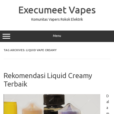
Skip
to
Execumeet Vapes
content
Komunitas Vapers Rokok Elektrik
Menu
TAG ARCHIVES:
LIQUID VAPE CREAMY
Rekomendasi Liquid Creamy
Terbaik
D
al
a
m