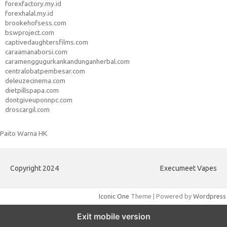
forexfactory.my.id
forexhalal.my.id
brookehofsess.com
bswproject.com
captivedaughtersfilms.com
caraamanaborsi.com
caramenggugurkankandunganherbal.com
centralobatpembesar.com
deleuzecinema.com
dietpillspapa.com
dontgiveuponnpc.com
droscargil.com
Paito Warna HK
Copyright 2024
Execumeet Vapes
Iconic One
Theme | Powered by
Wordpress
Exit mobile version