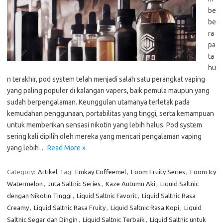
be
be
ra
pa
ta
hu
n terakhir, pod system telah menjadi salah satu perangkat vaping
yang paling populer di kalangan vapers, baik pemula maupun yang
sudah berpengalaman. Keunggulan utamanya terletak pada
kemudahan penggunaan, portabilitas yang tinggi, serta kemampuan
untuk memberikan sensasi nikotin yang lebih halus. Pod system
sering kali dipilih oleh mereka yang mencari pengalaman vaping
yang lebih…
Read More »
Category:
Artikel
Tag:
Emkay Coffeemel
,
Foom Fruity Series
,
Foom Icy
Watermelon
,
Juta Saltnic Series
,
Kaze Autumn Aki
,
Liquid Saltnic
dengan Nikotin Tinggi
,
Liquid Saltnic Favorit
,
Liquid Saltnic Rasa
Creamy
,
Liquid Saltnic Rasa Fruity
,
Liquid Saltnic Rasa Kopi
,
Liquid
Saltnic Segar dan Dingin
,
Liquid Saltnic Terbaik
,
Liquid Saltnic untuk