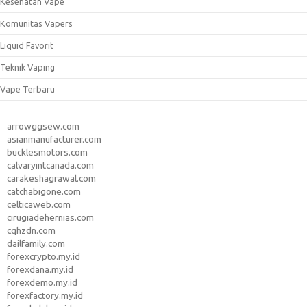
Kesehatan Vape
Komunitas Vapers
Liquid Favorit
Teknik Vaping
Vape Terbaru
arrowggsew.com
asianmanufacturer.com
bucklesmotors.com
calvaryintcanada.com
carakeshagrawal.com
catchabigone.com
celticaweb.com
cirugiadehernias.com
cqhzdn.com
dailfamily.com
forexcrypto.my.id
forexdana.my.id
forexdemo.my.id
forexfactory.my.id