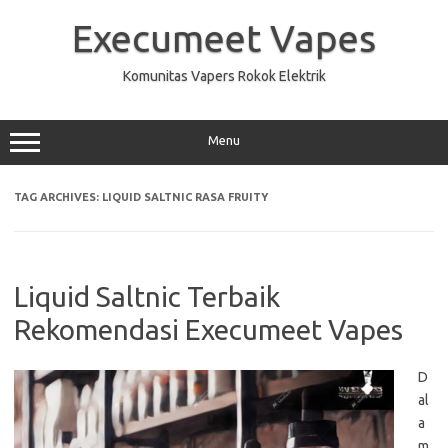
Skip
to
Execumeet Vapes
content
Komunitas Vapers Rokok Elektrik
Menu
TAG ARCHIVES:
LIQUID SALTNIC RASA FRUITY
Liquid Saltnic Terbaik
Rekomendasi Execumeet Vapes
D
al
a
m