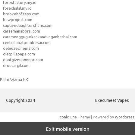
forexfactory.my.id
forexhalal.my.id
brookehofsess.com
bswproject.com
captivedaughtersfilms.com
caraamanaborsi.com
caramenggugurkankandunganherbal.com
centralobatpembesar.com
deleuzecinema.com
dietpillspapa.com
dontgiveuponnpc.com
droscargil.com
Paito Warna HK
Copyright 2024
Execumeet Vapes
Iconic One
Theme | Powered by
Wordpress
Exit mobile version