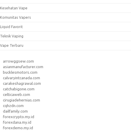
Kesehatan Vape
Komunitas Vapers
Liquid Favorit
Teknik Vaping
Vape Terbaru
arrowggsew.com
asianmanufacturer.com
bucklesmotors.com
calvaryintcanada.com
carakeshagrawal.com
catchabigone.com
celticaweb.com
cirugiadehernias.com
cqhzdn.com
dailfamily.com
forexcrypto.my.id
forexdana.my.id
forexdemo.my.id