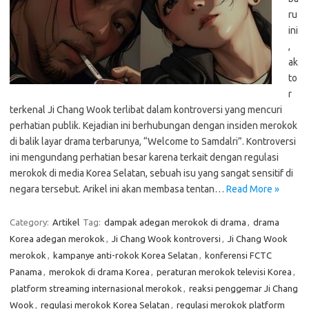
ru
ini
,
ak
to
r
terkenal Ji Chang Wook terlibat dalam kontroversi yang mencuri
perhatian publik. Kejadian ini berhubungan dengan insiden merokok
di balik layar drama terbarunya, “Welcome to Samdalri”. Kontroversi
ini mengundang perhatian besar karena terkait dengan regulasi
merokok di media Korea Selatan, sebuah isu yang sangat sensitif di
negara tersebut. Arikel ini akan membasa tentan…
Read More »
Category:
Artikel
Tag:
dampak adegan merokok di drama
,
drama
Korea adegan merokok
,
Ji Chang Wook kontroversi
,
Ji Chang Wook
merokok
,
kampanye anti-rokok Korea Selatan
,
konferensi FCTC
Panama
,
merokok di drama Korea
,
peraturan merokok televisi Korea
,
platform streaming internasional merokok
,
reaksi penggemar Ji Chang
Wook
,
regulasi merokok Korea Selatan
,
regulasi merokok platform