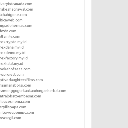
lvaryintcanada.com
arakeshagrawal.com
tchabigone.com
lticaweb.com
rugiadehernias.com
qhzdn.com
ilfamily.com
rexcrypto.my.id
rexdana.my.id
orexdemo.my.id
rexfactory.my.id
rexhalal.my.id
rookehofsess.com
swproject.com
ptivedaughtersfilms.com
araamanaborsi.com
aramenggugurkankandunganherbal.com
entralobatpembesar.com
eleuzecinema.com
etpillspapa.com
ontgiveuponnpc.com
oscargil.com