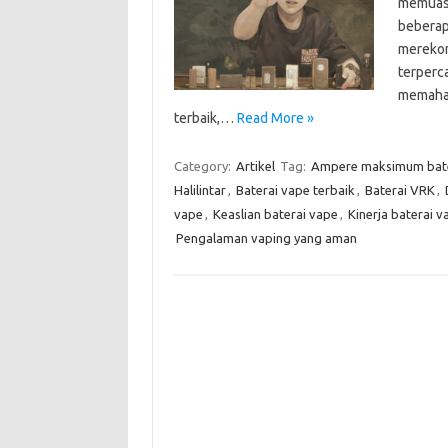
memuask
beberapa
merekom
terperc
memaham
terbaik,…
Read More »
Category:
Artikel
Tag:
Ampere maksimum bat
Halilintar
,
Baterai vape terbaik
,
Baterai VRK
,
vape
,
Keaslian baterai vape
,
Kinerja baterai v
Pengalaman vaping yang aman