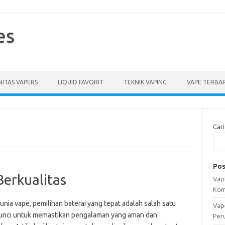
es
ITAS VAPERS
LIQUID FAVORIT
TEKNIK VAPING
VAPE TERBA
Cari
Pos
Berkualitas
Vapi
Kom
nia vape, pemilihan baterai yang tepat adalah salah satu
Vap
kunci untuk memastikan pengalaman yang aman dan
Per