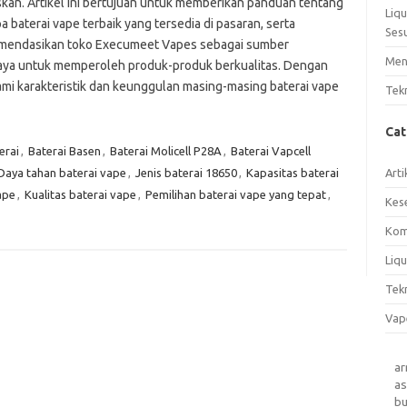
an. Artikel ini bertujuan untuk memberikan panduan tentang
Liq
 baterai vape terbaik yang tersedia di pasaran, serta
Ses
endasikan toko Execumeet Vapes sebagai sumber
Men
aya untuk memperoleh produk-produk berkualitas. Dengan
i karakteristik dan keunggulan masing-masing baterai vape
Tek
Ca
erai
,
Baterai Basen
,
Baterai Molicell P28A
,
Baterai Vapcell
Daya tahan baterai vape
,
Jenis baterai 18650
,
Kapasitas baterai
Arti
ape
,
Kualitas baterai vape
,
Pemilihan baterai vape yang tepat
,
Kes
Kom
Liqu
Tek
Vap
a
as
b