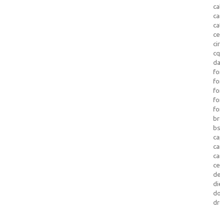
ca
c
ca
ce
ci
c
da
fo
fo
f
fo
fo
b
b
ca
c
c
c
d
di
d
dr