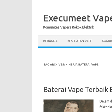
Skip
to
content
Execumeet Vap
Komunitas Vapers Rokok Elektrik
BERANDA
KESEHATAN VAPE
KOMUN
TAG ARCHIVES:
KINERJA BATERAI VAPE
Baterai Vape Terbaik 
Dalam du
faktor 