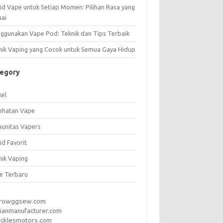
uid Vape untuk Setiap Momen: Pilihan Rasa yang
uai
ggunakan Vape Pod: Teknik dan Tips Terbaik
nik Vaping yang Cocok untuk Semua Gaya Hidup
tegory
kel
ehatan Vape
unitas Vapers
id Favorit
nik Vaping
e Terbaru
rrowggsew.com
ianmanufacturer.com
ucklesmotors.com