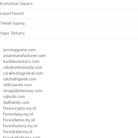
Komunitas Vapers
Liquid Favorit
Teknik Vaping
Vape Terbaru
arrowggsew.com
asianmanufacturer.com
bucklesmotors.com
calvaryintcanada.com
carakeshagrawal.com
catchabigone.com
celticaweb.com
cirugiadehernias.com
cqhzdn.com
dailfamily.com
forexcrypto.my.id
forexdana.my.id
forexdemo.my.id
forexfactory.my.id
forexhalal.my.id
brookehofsess.com