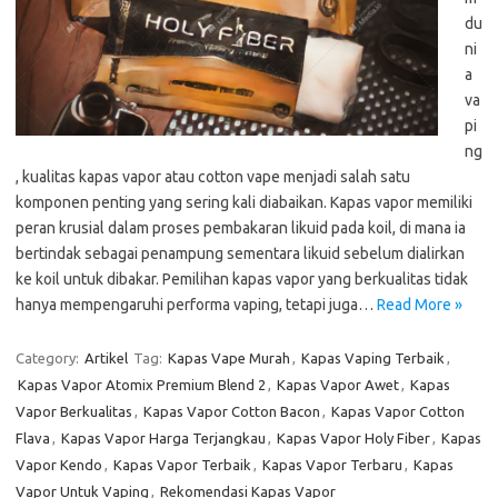
du
ni
a
va
pi
ng
, kualitas kapas vapor atau cotton vape menjadi salah satu
komponen penting yang sering kali diabaikan. Kapas vapor memiliki
peran krusial dalam proses pembakaran likuid pada koil, di mana ia
bertindak sebagai penampung sementara likuid sebelum dialirkan
ke koil untuk dibakar. Pemilihan kapas vapor yang berkualitas tidak
hanya mempengaruhi performa vaping, tetapi juga…
Read More »
Category:
Artikel
Tag:
Kapas Vape Murah
,
Kapas Vaping Terbaik
,
Kapas Vapor Atomix Premium Blend 2
,
Kapas Vapor Awet
,
Kapas
Vapor Berkualitas
,
Kapas Vapor Cotton Bacon
,
Kapas Vapor Cotton
Flava
,
Kapas Vapor Harga Terjangkau
,
Kapas Vapor Holy Fiber
,
Kapas
Vapor Kendo
,
Kapas Vapor Terbaik
,
Kapas Vapor Terbaru
,
Kapas
Vapor Untuk Vaping
,
Rekomendasi Kapas Vapor