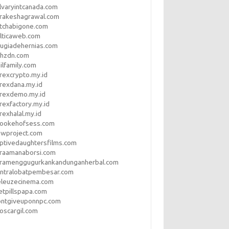
lvaryintcanada.com
arakeshagrawal.com
tchabigone.com
lticaweb.com
rugiadehernias.com
qhzdn.com
ilfamily.com
rexcrypto.my.id
rexdana.my.id
orexdemo.my.id
rexfactory.my.id
rexhalal.my.id
rookehofsess.com
swproject.com
ptivedaughtersfilms.com
araamanaborsi.com
aramenggugurkankandunganherbal.com
entralobatpembesar.com
eleuzecinema.com
etpillspapa.com
ontgiveuponnpc.com
oscargil.com