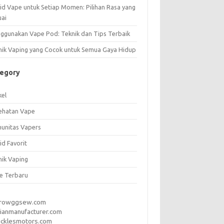
uid Vape untuk Setiap Momen: Pilihan Rasa yang
uai
ggunakan Vape Pod: Teknik dan Tips Terbaik
nik Vaping yang Cocok untuk Semua Gaya Hidup
tegory
kel
ehatan Vape
unitas Vapers
id Favorit
nik Vaping
e Terbaru
rrowggsew.com
ianmanufacturer.com
ucklesmotors.com