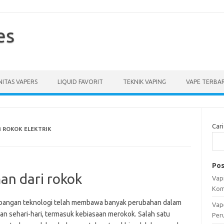
es
ITAS VAPERS
LIQUID FAVORIT
TEKNIK VAPING
VAPE TERBA
Cari
 ROKOK ELEKTRIK
Pos
an dari rokok
Vapi
Kom
angan teknologi telah membawa banyak perubahan dalam
Vap
an sehari-hari, termasuk kebiasaan merokok. Salah satu
Per