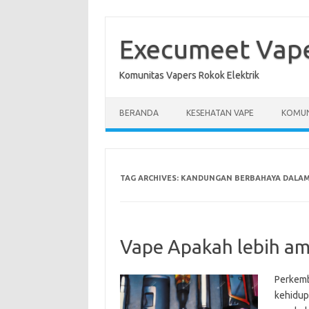
Skip
to
content
Execumeet Vap
Komunitas Vapers Rokok Elektrik
BERANDA
KESEHATAN VAPE
KOMUN
TAG ARCHIVES:
KANDUNGAN BERBAHAYA DALAM
Vape Apakah lebih am
Perkemb
kehidup