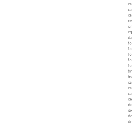
ca
c
ca
ce
ci
c
da
fo
fo
f
fo
fo
b
b
ca
c
c
c
d
di
d
dr