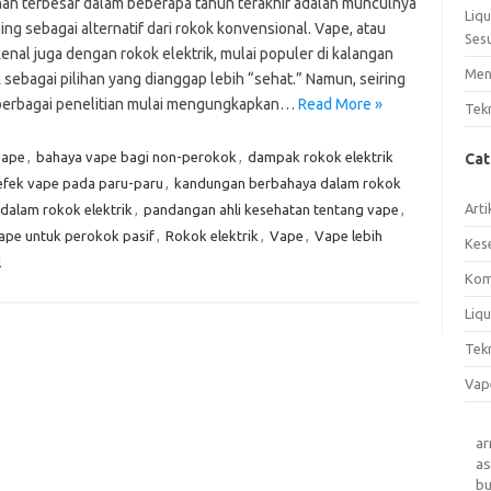
an terbesar dalam beberapa tahun terakhir adalah munculnya
Liq
ing sebagai alternatif dari rokok konvensional. Vape, atau
Ses
enal juga dengan rokok elektrik, mulai populer di kalangan
Men
sebagai pilihan yang dianggap lebih “sehat.” Namun, seiring
berbagai penelitian mulai mengungkapkan…
Read More »
Tek
vape
,
bahaya vape bagi non-perokok
,
dampak rokok elektrik
Ca
efek vape pada paru-paru
,
kandungan berbahaya dalam rokok
Arti
 dalam rokok elektrik
,
pandangan ahli kesehatan tentang vape
,
vape untuk perokok pasif
,
Rokok elektrik
,
Vape
,
Vape lebih
Kes
l
Kom
Liqu
Tek
Vap
a
as
b