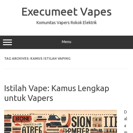
Skip
to
Execumeet Vapes
content
Komunitas Vapers Rokok Elektrik
Menu
TAG ARCHIVES:
KAMUS ISTILAH VAPING
Istilah Vape: Kamus Lengkap
untuk Vapers
D
al
a
m