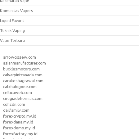
Kesehatan Vape
Komunitas Vapers
Liquid Favorit
Teknik Vaping
Vape Terbaru
arrowggsew.com
asianmanufacturer.com
bucklesmotors.com
calvaryintcanada.com
carakeshagrawal.com
catchabigone.com
celticaweb.com
cirugiadehernias.com
cqhzdn.com
dailfamily.com
forexcrypto.my.id
forexdana.my.id
forexdemo.my.id
forexfactory.my.id