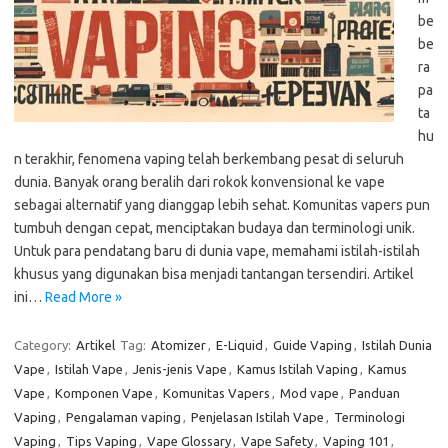
be
be
ra
pa
ta
hu
n terakhir, fenomena vaping telah berkembang pesat di seluruh
dunia. Banyak orang beralih dari rokok konvensional ke vape
sebagai alternatif yang dianggap lebih sehat. Komunitas vapers pun
tumbuh dengan cepat, menciptakan budaya dan terminologi unik.
Untuk para pendatang baru di dunia vape, memahami istilah-istilah
khusus yang digunakan bisa menjadi tantangan tersendiri. Artikel
ini…
Read More »
Category:
Artikel
Tag:
Atomizer
,
E-Liquid
,
Guide Vaping
,
Istilah Dunia
Vape
,
Istilah Vape
,
Jenis-jenis Vape
,
Kamus Istilah Vaping
,
Kamus
Vape
,
Komponen Vape
,
Komunitas Vapers
,
Mod vape
,
Panduan
Vaping
,
Pengalaman vaping
,
Penjelasan Istilah Vape
,
Terminologi
Vaping
,
Tips Vaping
,
Vape Glossary
,
Vape Safety
,
Vaping 101
,