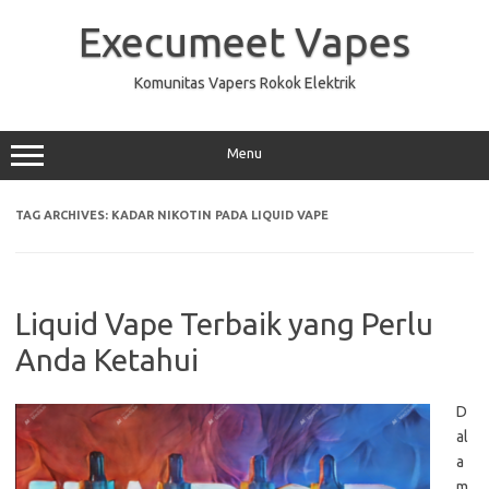
Skip
to
Execumeet Vapes
content
Komunitas Vapers Rokok Elektrik
Menu
TAG ARCHIVES:
KADAR NIKOTIN PADA LIQUID VAPE
Liquid Vape Terbaik yang Perlu
Anda Ketahui
D
al
a
m