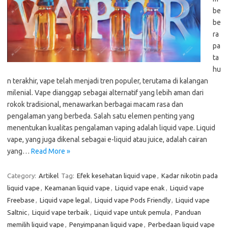
be
be
ra
pa
ta
hu
n terakhir, vape telah menjadi tren populer, terutama di kalangan
milenial. Vape dianggap sebagai alternatif yang lebih aman dari
rokok tradisional, menawarkan berbagai macam rasa dan
pengalaman yang berbeda. Salah satu elemen penting yang
menentukan kualitas pengalaman vaping adalah liquid vape. Liquid
vape, yang juga dikenal sebagai e-liquid atau juice, adalah cairan
yang…
Read More »
Category:
Artikel
Tag:
Efek kesehatan liquid vape
,
Kadar nikotin pada
liquid vape
,
Keamanan liquid vape
,
Liquid vape enak
,
Liquid vape
Freebase
,
Liquid vape legal
,
Liquid vape Pods Friendly
,
Liquid vape
Saltnic
,
Liquid vape terbaik
,
Liquid vape untuk pemula
,
Panduan
memilih liquid vape
,
Penyimpanan liquid vape
,
Perbedaan liquid vape