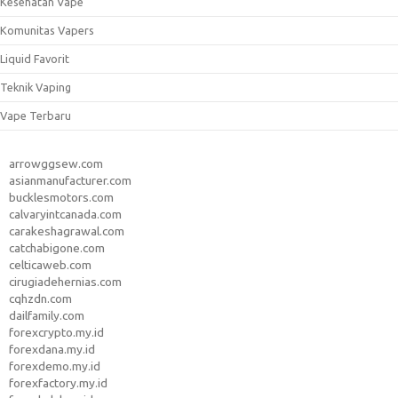
Kesehatan Vape
Komunitas Vapers
Liquid Favorit
Teknik Vaping
Vape Terbaru
arrowggsew.com
asianmanufacturer.com
bucklesmotors.com
calvaryintcanada.com
carakeshagrawal.com
catchabigone.com
celticaweb.com
cirugiadehernias.com
cqhzdn.com
dailfamily.com
forexcrypto.my.id
forexdana.my.id
forexdemo.my.id
forexfactory.my.id