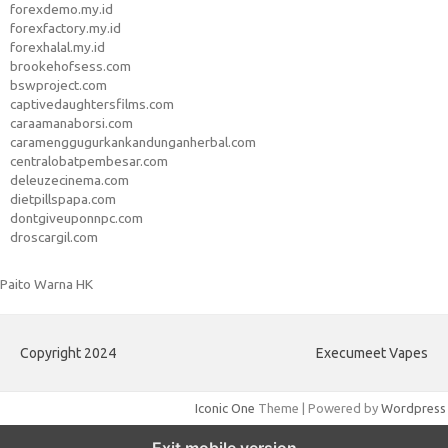
forexdemo.my.id
forexfactory.my.id
forexhalal.my.id
brookehofsess.com
bswproject.com
captivedaughtersfilms.com
caraamanaborsi.com
caramenggugurkankandunganherbal.com
centralobatpembesar.com
deleuzecinema.com
dietpillspapa.com
dontgiveuponnpc.com
droscargil.com
Paito Warna HK
Copyright 2024
Execumeet Vapes
Iconic One
Theme | Powered by
Wordpress