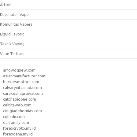
Artikel
Kesehatan Vape
Komunitas Vapers
Liquid Favorit
Teknik Vaping
Vape Terbaru
arrowggsew.com
asianmanufacturer.com
bucklesmotors.com
calvaryintcanada.com
carakeshagrawal.com
catchabigone.com
celticaweb.com
cirugiadehernias.com
cqhzdn.com
dailfamily.com
forexcrypto.my.id
forexdana.my.id