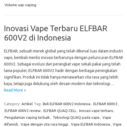
Volume uap vaping
Inovasi Vape Terbaru ELFBAR
600V2 di Indonesia
ELFBAR, sebuah merek global yang telah dikenal luas dalam industri
vape, kembali merilis inovasi terbarunya dengan peluncuran ELFBAR
600V2. Sebagai evolusi dari perangkat vape sekali pakai yang telah
lama populer, ELFBAR 600V2 hadir dengan berbagai peningkatan
signifikan. Produk ini tidak hanya menawarkan cita rasa yang lebih
kaya, tetapi juga didukung oleh desain modern dan teknologi…
Read More »
Category:
Artikel
Tag:
Beli ELFBAR 600V2 Indonesia
,
ELFBAR 600V2
,
ELFBAR 600V2 review
,
ELFBAR QUAQ CELL
,
Inovasi vape terbaru
,
Pengalaman vaping terbaik
,
Teknologi QUAQ pada vape
,
Vape
Alfamidi
,
Vape dengan cita rasa tinggi
,
Vape ELFBAR Indonesia
,
Vape