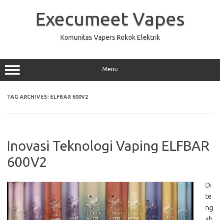
Skip
to
Execumeet Vapes
content
Komunitas Vapers Rokok Elektrik
Menu
TAG ARCHIVES:
ELFBAR 600V2
Inovasi Teknologi Vaping ELFBAR
600V2
Di
te
ng
ah