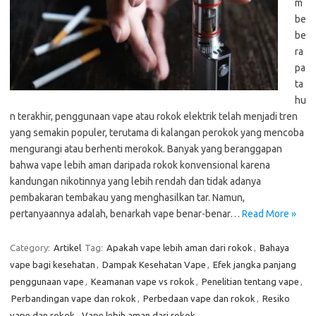
m
be
be
ra
pa
ta
hu
n terakhir, penggunaan vape atau rokok elektrik telah menjadi tren
yang semakin populer, terutama di kalangan perokok yang mencoba
mengurangi atau berhenti merokok. Banyak yang beranggapan
bahwa vape lebih aman daripada rokok konvensional karena
kandungan nikotinnya yang lebih rendah dan tidak adanya
pembakaran tembakau yang menghasilkan tar. Namun,
pertanyaannya adalah, benarkah vape benar-benar…
Read More »
Category:
Artikel
Tag:
Apakah vape lebih aman dari rokok
,
Bahaya
vape bagi kesehatan
,
Dampak Kesehatan Vape
,
Efek jangka panjang
penggunaan vape
,
Keamanan vape vs rokok
,
Penelitian tentang vape
,
Perbandingan vape dan rokok
,
Perbedaan vape dan rokok
,
Resiko
vape dan rokok
,
Vape lebih aman dari rokok