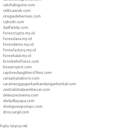
catchabigone.com
celticaweb.com
cirugiadehernias.com
cqhzdn.com
dailfamily.com
forexcrypto.my.id
forexdana.my.id
forexdemo.my.id
forexfactory.my.id
forexhalal.my.id
brookehofsess.com
bswproject.com
captivedaughtersfilms.com
caraamanaborsi.com
caramenggugurkankandunganherbal.com
centralobatpembesar.com
deleuzecinema.com
dietpillspapa.com
dontgiveuponnpc.com
droscargil.com
Paito Warna HK