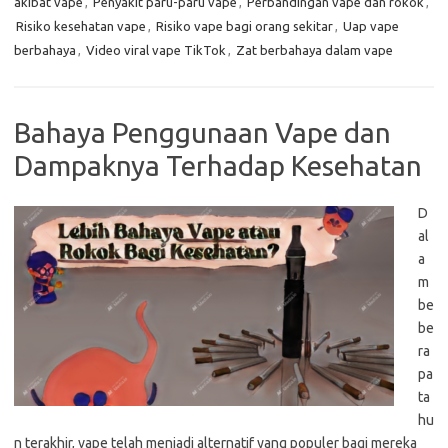
akibat vape
,
Penyakit paru-paru vape
,
Perbandingan vape dan rokok
,
Risiko kesehatan vape
,
Risiko vape bagi orang sekitar
,
Uap vape
berbahaya
,
Video viral vape TikTok
,
Zat berbahaya dalam vape
Bahaya Penggunaan Vape dan
Dampaknya Terhadap Kesehatan
D
al
a
m
be
be
ra
pa
ta
hu
n terakhir, vape telah menjadi alternatif yang populer bagi mereka