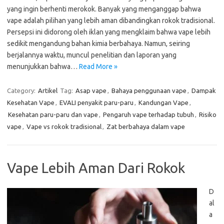
yang ingin berhenti merokok. Banyak yang menganggap bahwa
vape adalah pilihan yang lebih aman dibandingkan rokok tradisional.
Persepsi ini didorong oleh iklan yang mengklaim bahwa vape lebih
sedikit mengandung bahan kimia berbahaya. Namun, seiring
berjalannya waktu, muncul penelitian dan laporan yang
menunjukkan bahwa…
Read More »
Category:
Artikel
Tag:
Asap vape
,
Bahaya penggunaan vape
,
Dampak
Kesehatan Vape
,
EVALI penyakit paru-paru
,
Kandungan Vape
,
Kesehatan paru-paru dan vape
,
Pengaruh vape terhadap tubuh
,
Risiko
vape
,
Vape vs rokok tradisional
,
Zat berbahaya dalam vape
Vape Lebih Aman Dari Rokok
D
al
a