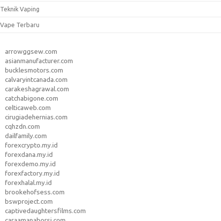
Teknik Vaping
Vape Terbaru
arrowggsew.com
asianmanufacturer.com
bucklesmotors.com
calvaryintcanada.com
carakeshagrawal.com
catchabigone.com
celticaweb.com
cirugiadehernias.com
cqhzdn.com
dailfamily.com
forexcrypto.my.id
forexdana.my.id
forexdemo.my.id
forexfactory.my.id
forexhalal.my.id
brookehofsess.com
bswproject.com
captivedaughtersfilms.com
caraamanaborsi.com