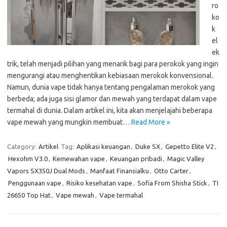
ro
ko
k
el
ek
trik, telah menjadi pilihan yang menarik bagi para perokok yang ingin
mengurangi atau menghentikan kebiasaan merokok konvensional.
Namun, dunia vape tidak hanya tentang pengalaman merokok yang
berbeda; ada juga sisi glamor dan mewah yang terdapat dalam vape
termahal di dunia. Dalam artikel ini, kita akan menjelajahi beberapa
vape mewah yang mungkin membuat…
Read More »
Category:
Artikel
Tag:
Aplikasi keuangan
,
Duke SX
,
Gepetto Elite V2
,
Hexohm V3.0
,
Kemewahan vape
,
Keuangan pribadi
,
Magic Valley
Vapors SX350J Dual Mods
,
Manfaat Finansialku
,
Otto Carter
,
Penggunaan vape
,
Risiko kesehatan vape
,
Sofia From Shisha Stick
,
TI
26650 Top Hat
,
Vape mewah
,
Vape termahal