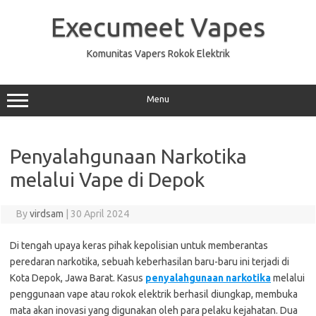
Skip
to
Execumeet Vapes
content
Komunitas Vapers Rokok Elektrik
Menu
Penyalahgunaan Narkotika
melalui Vape di Depok
By
virdsam
|
30 April 2024
Di tengah upaya keras pihak kepolisian untuk memberantas
peredaran narkotika, sebuah keberhasilan baru-baru ini terjadi di
Kota Depok, Jawa Barat. Kasus
penyalahgunaan narkotika
melalui
penggunaan vape atau rokok elektrik berhasil diungkap, membuka
mata akan inovasi yang digunakan oleh para pelaku kejahatan. Dua