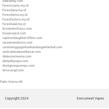
dailfamily.com
forexcrypto.my.id
forexdana.my.id
forexdemo.my.id
forexfactory.my.id
forexhalal.my.id
brookehofsess.com
bswproject.com
captivedaughtersfilms.com
caraamanaborsi.com
caramenggugurkankandunganherbal.com
centralobatpembesar.com
deleuzecinema.com
dietpillspapa.com
dontgiveuponnpc.com
droscargil.com
Paito Warna HK
Copyright 2024
Execumeet Vapes