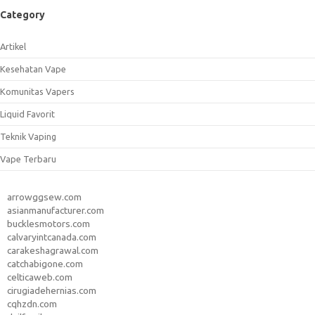
Category
Artikel
Kesehatan Vape
Komunitas Vapers
Liquid Favorit
Teknik Vaping
Vape Terbaru
arrowggsew.com
asianmanufacturer.com
bucklesmotors.com
calvaryintcanada.com
carakeshagrawal.com
catchabigone.com
celticaweb.com
cirugiadehernias.com
cqhzdn.com