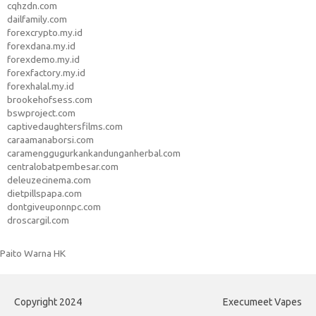
cqhzdn.com
dailfamily.com
forexcrypto.my.id
forexdana.my.id
forexdemo.my.id
forexfactory.my.id
forexhalal.my.id
brookehofsess.com
bswproject.com
captivedaughtersfilms.com
caraamanaborsi.com
caramenggugurkankandunganherbal.com
centralobatpembesar.com
deleuzecinema.com
dietpillspapa.com
dontgiveuponnpc.com
droscargil.com
Paito Warna HK
Copyright 2024
Execumeet Vapes