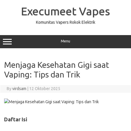
Skip
to
Execumeet Vapes
content
Komunitas Vapers Rokok Elektrik
Menu
Menjaga Kesehatan Gigi saat
Vaping: Tips dan Trik
By
virdsam
|
12 Oktober 2025
Daftar Isi