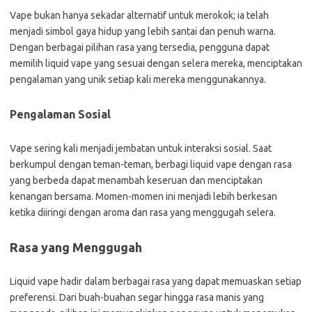
Vape bukan hanya sekadar alternatif untuk merokok; ia telah
menjadi simbol gaya hidup yang lebih santai dan penuh warna.
Dengan berbagai pilihan rasa yang tersedia, pengguna dapat
memilih liquid vape yang sesuai dengan selera mereka, menciptakan
pengalaman yang unik setiap kali mereka menggunakannya.
Pengalaman Sosial
Vape sering kali menjadi jembatan untuk interaksi sosial. Saat
berkumpul dengan teman-teman, berbagi liquid vape dengan rasa
yang berbeda dapat menambah keseruan dan menciptakan
kenangan bersama. Momen-momen ini menjadi lebih berkesan
ketika diiringi dengan aroma dan rasa yang menggugah selera.
Rasa yang Menggugah
Liquid vape hadir dalam berbagai rasa yang dapat memuaskan setiap
preferensi. Dari buah-buahan segar hingga rasa manis yang