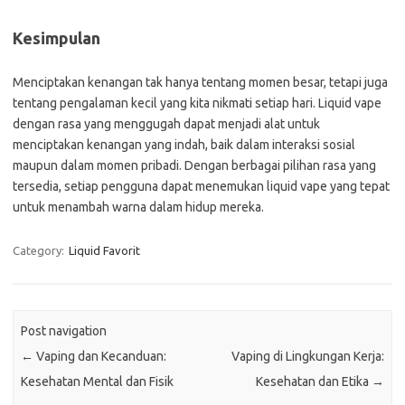
Kesimpulan
Menciptakan kenangan tak hanya tentang momen besar, tetapi juga
tentang pengalaman kecil yang kita nikmati setiap hari. Liquid vape
dengan rasa yang menggugah dapat menjadi alat untuk
menciptakan kenangan yang indah, baik dalam interaksi sosial
maupun dalam momen pribadi. Dengan berbagai pilihan rasa yang
tersedia, setiap pengguna dapat menemukan liquid vape yang tepat
untuk menambah warna dalam hidup mereka.
Category:
Liquid Favorit
Post navigation
←
Vaping dan Kecanduan:
Vaping di Lingkungan Kerja:
Kesehatan Mental dan Fisik
Kesehatan dan Etika
→