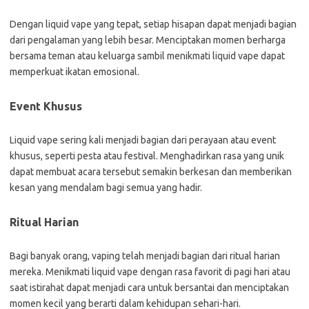
Dengan liquid vape yang tepat, setiap hisapan dapat menjadi bagian
dari pengalaman yang lebih besar. Menciptakan momen berharga
bersama teman atau keluarga sambil menikmati liquid vape dapat
memperkuat ikatan emosional.
Event Khusus
Liquid vape sering kali menjadi bagian dari perayaan atau event
khusus, seperti pesta atau festival. Menghadirkan rasa yang unik
dapat membuat acara tersebut semakin berkesan dan memberikan
kesan yang mendalam bagi semua yang hadir.
Ritual Harian
Bagi banyak orang, vaping telah menjadi bagian dari ritual harian
mereka. Menikmati liquid vape dengan rasa favorit di pagi hari atau
saat istirahat dapat menjadi cara untuk bersantai dan menciptakan
momen kecil yang berarti dalam kehidupan sehari-hari.