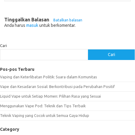
Tinggalkan Balasan
Batalkan balasan
Anda harus
masuk
untuk berkomentar.
Cari
Cari
Pos-pos Terbaru
Vaping dan Keterlibatan Politik: Suara dalam Komunitas
Vape dan Kesadaran Sosial: Berkontribusi pada Perubahan Positif
Liquid Vape untuk Setiap Momen: Pilihan Rasa yang Sesuai
Menggunakan Vape Pod: Teknik dan Tips Terbaik
Teknik Vaping yang Cocok untuk Semua Gaya Hidup
Category