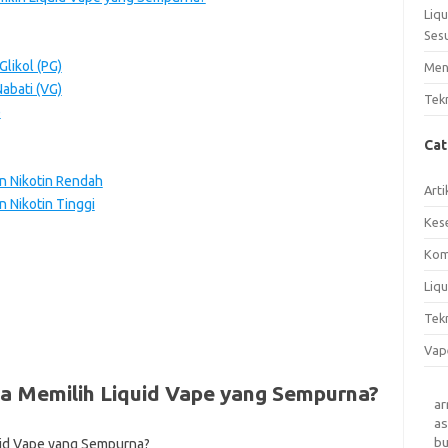
Liq
Ses
Glikol (PG)
Men
Nabati (VG)
Tek
)
Ca
n Nikotin Rendah
Arti
 Nikotin Tinggi
Kes
Kom
Liqu
Tek
Vap
a Memilih Liquid Vape yang Sempurna?
a
as
b