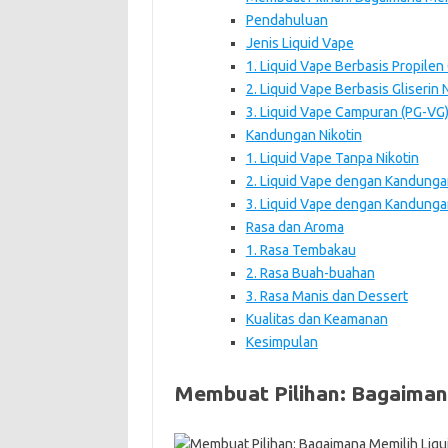
Pendahuluan
Jenis Liquid Vape
1. Liquid Vape Berbasis Propilen 
2. Liquid Vape Berbasis Gliserin 
3. Liquid Vape Campuran (PG-VG
Kandungan Nikotin
1. Liquid Vape Tanpa Nikotin
2. Liquid Vape dengan Kandunga
3. Liquid Vape dengan Kandungan
Rasa dan Aroma
1. Rasa Tembakau
2. Rasa Buah-buahan
3. Rasa Manis dan Dessert
Kualitas dan Keamanan
Kesimpulan
Membuat Pilihan: Bagaiman