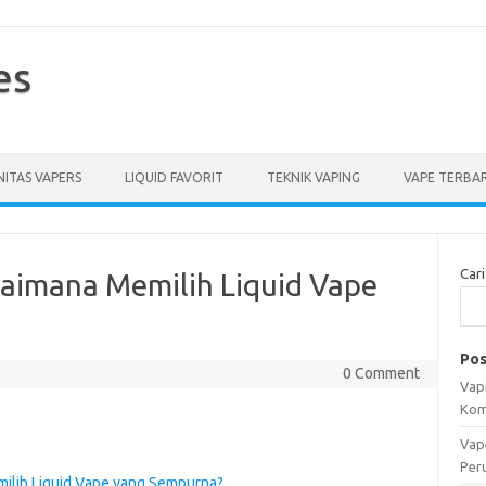
es
ITAS VAPERS
LIQUID FAVORIT
TEKNIK VAPING
VAPE TERBA
Cari
aimana Memilih Liquid Vape
Pos
0 Comment
Vapi
Kom
Vap
Per
ilih Liquid Vape yang Sempurna?