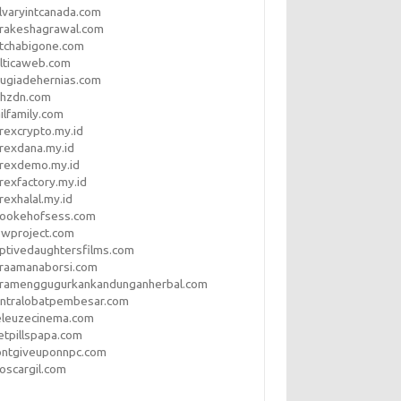
lvaryintcanada.com
arakeshagrawal.com
tchabigone.com
lticaweb.com
rugiadehernias.com
qhzdn.com
ilfamily.com
rexcrypto.my.id
rexdana.my.id
orexdemo.my.id
rexfactory.my.id
rexhalal.my.id
rookehofsess.com
swproject.com
ptivedaughtersfilms.com
araamanaborsi.com
aramenggugurkankandunganherbal.com
entralobatpembesar.com
eleuzecinema.com
etpillspapa.com
ontgiveuponnpc.com
oscargil.com