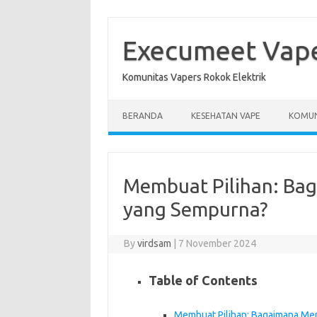
Skip
to
content
Execumeet Vap
Komunitas Vapers Rokok Elektrik
BERANDA
KESEHATAN VAPE
KOMUN
Membuat Pilihan: Bag
yang Sempurna?
By
virdsam
|
7 November 2024
Table of Contents
Membuat Pilihan: Bagaimana Mem