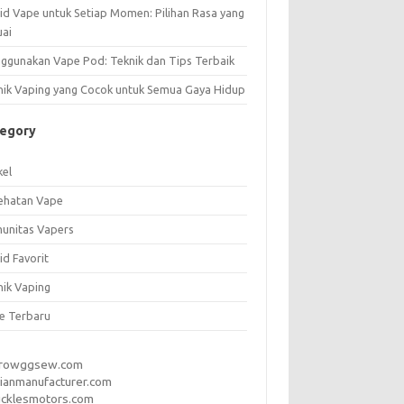
uid Vape untuk Setiap Momen: Pilihan Rasa yang
uai
ggunakan Vape Pod: Teknik dan Tips Terbaik
nik Vaping yang Cocok untuk Semua Gaya Hidup
tegory
kel
ehatan Vape
unitas Vapers
id Favorit
nik Vaping
e Terbaru
rrowggsew.com
ianmanufacturer.com
ucklesmotors.com