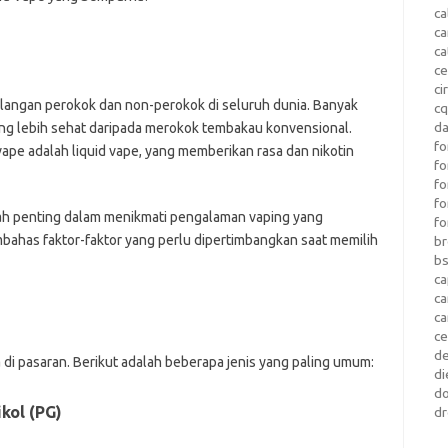
ca
c
ca
ce
ci
kalangan perokok dan non-perokok di seluruh dunia. Banyak
c
da
yang lebih sehat daripada merokok tembakau konvensional.
fo
ape adalah liquid vape, yang memberikan rasa dan nikotin
fo
f
fo
kah penting dalam menikmati pengalaman vaping yang
fo
mbahas faktor-faktor yang perlu dipertimbangkan saat memilih
b
b
ca
c
c
c
d
 di pasaran. Berikut adalah beberapa jenis yang paling umum:
di
d
ikol (PG)
dr