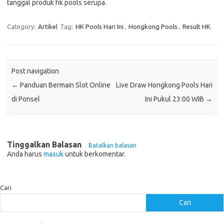
tanggal produk hk pools serupa.
Category:
Artikel
Tag:
HK Pools Hari Ini
,
Hongkong Pools
,
Result HK
Post navigation
←
Panduan Bermain Slot Online
Live Draw Hongkong Pools Hari
di Ponsel
Ini Pukul 23:00 WIB
→
Tinggalkan Balasan
Batalkan balasan
Anda harus
masuk
untuk berkomentar.
Cari
Cari