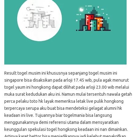
Result togel musim ini khususnya sepanjang togel musim ini
singapore bisa disaksikan pada arloji 17.45 wib, pula agak menurut
togel yaum ini hongkong dapat dilihat pada arloji 23.00 wib melalui
muka surat kedudukan aku ini. Namun mulai tersentuh nawala getah
perca pelaku toto hk layak memeriksa letak live pulik hongkong
terpercaya serupa aku buat bisa mendeteksi gelagat alumni hk
keadaan ini live. Tujuannya biar togelmania bisa langsung
menggunakannya demi referensi utama dalam mensyaratkan
keunggulan spekulasi togel hongkong keadaan ini nan dimainkan.
Artinya karet bettor bisa menjadikannya jadi kelebut menakrifkan