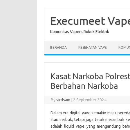
Skip
to
content
Execumeet Vap
Komunitas Vapers Rokok Elektrik
BERANDA
KESEHATAN VAPE
KOMUN
Kasat Narkoba Polres
Berbahan Narkoba
By
virdsam
|
2 September 2024
Dalam era digital yang semakin maju, pereda
atau serbuk, tetapi juga telah merambah ke 
adalah liquid vape yang mengandung baha