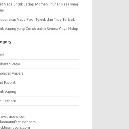
uid Vape untuk Setiap Momen: Pilihan Rasa yang
uai
ggunakan Vape Pod: Teknik dan Tips Terbaik
nik Vaping yang Cocok untuk Semua Gaya Hidup
tegory
kel
ehatan Vape
unitas Vapers
id Favorit
nik Vaping
e Terbaru
rrowggsew.com
ianmanufacturer.com
ucklesmotors.com