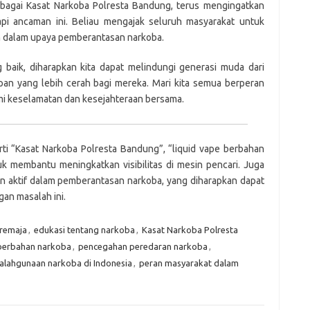
bagai Kasat Narkoba Polresta Bandung, terus mengingatkan
i ancaman ini. Beliau mengajak seluruh masyarakat untuk
 dalam upaya pemberantasan narkoba.
aik, diharapkan kita dapat melindungi generasi muda dari
an yang lebih cerah bagi mereka. Mari kita semua berperan
mi keselamatan dan kesejahteraan bersama.
rti “Kasat Narkoba Polresta Bandung”, “liquid vape berbahan
k membantu meningkatkan visibilitas di mesin pencari. Juga
an aktif dalam pemberantasan narkoba, yang diharapkan dapat
an masalah ini.
remaja
,
edukasi tentang narkoba
,
Kasat Narkoba Polresta
 berbahan narkoba
,
pencegahan peredaran narkoba
,
alahgunaan narkoba di Indonesia
,
peran masyarakat dalam