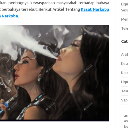
kan pentingnya kewaspadaan masyarakat terhadap bahaya
Liq
 berbahaya tersebut. Berikut Artikel Tentang
Kasat Narkoba
Ses
n Narkoba
.
Men
Tek
Ca
Arti
Kes
Kom
Liqu
Tek
Vap
a
as
b