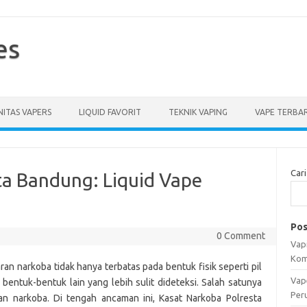
es
ITAS VAPERS
LIQUID FAVORIT
TEKNIK VAPING
VAPE TERBA
Cari
ta Bandung: Liquid Vape
Pos
0 Comment
Vapi
Kom
ran narkoba tidak hanya terbatas pada bentuk fisik seperti pil
Vap
bentuk-bentuk lain yang lebih sulit dideteksi. Salah satunya
Per
n narkoba. Di tengah ancaman ini, Kasat Narkoba Polresta