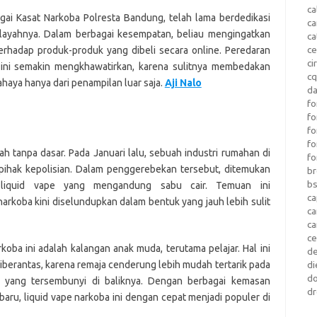
ca
ai Kasat Narkoba Polresta Bandung, telah lama berdedikasi
c
layahnya. Dalam berbagai kesempatan, beliau mengingatkan
ca
ce
erhadap produk-produk yang dibeli secara online. Peredaran
ci
e ini semakin mengkhawatirkan, karena sulitnya membedakan
c
aya hanya dari penampilan luar saja.
Aji Nalo
da
fo
fo
f
fo
 tanpa dasar. Pada Januari lalu, sebuah industri rumahan di
fo
 pihak kepolisian. Dalam penggerebekan tersebut, ditemukan
b
b
 liquid vape yang mengandung sabu cair. Temuan ini
ca
koba kini diselundupkan dalam bentuk yang jauh lebih sulit
c
c
c
koba ini adalah kalangan anak muda, terutama pelajar. Hal ini
d
berantas, karena remaja cenderung lebih mudah tertarik pada
di
d
o yang tersembunyi di baliknya. Dengan berbagai kemasan
dr
baru, liquid vape narkoba ini dengan cepat menjadi populer di