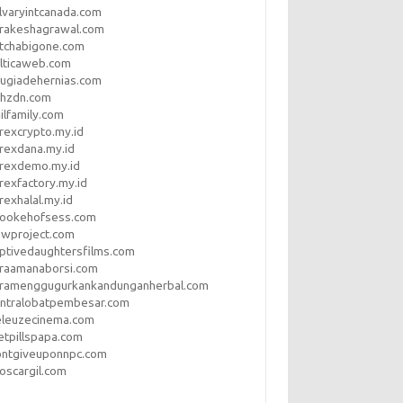
lvaryintcanada.com
arakeshagrawal.com
tchabigone.com
lticaweb.com
rugiadehernias.com
qhzdn.com
ilfamily.com
rexcrypto.my.id
rexdana.my.id
orexdemo.my.id
rexfactory.my.id
rexhalal.my.id
rookehofsess.com
swproject.com
ptivedaughtersfilms.com
araamanaborsi.com
aramenggugurkankandunganherbal.com
entralobatpembesar.com
eleuzecinema.com
etpillspapa.com
ontgiveuponnpc.com
oscargil.com