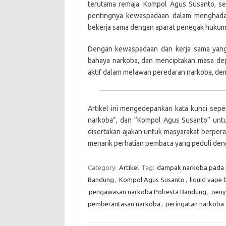
terutama remaja. Kompol Agus Susanto, se
pentingnya kewaspadaan dalam menghadap
bekerja sama dengan aparat penegak hukum
Dengan kewaspadaan dan kerja sama yang b
bahaya narkoba, dan menciptakan masa dep
aktif dalam melawan peredaran narkoba, de
Artikel ini mengedepankan kata kunci sepe
narkoba”, dan “Kompol Agus Susanto” untu
disertakan ajakan untuk masyarakat berper
menarik perhatian pembaca yang peduli deng
Category:
Artikel
Tag:
dampak narkoba pada 
Bandung
,
Kompol Agus Susanto
,
liquid vape
pengawasan narkoba Polresta Bandung
,
peny
pemberantasan narkoba
,
peringatan narkoba