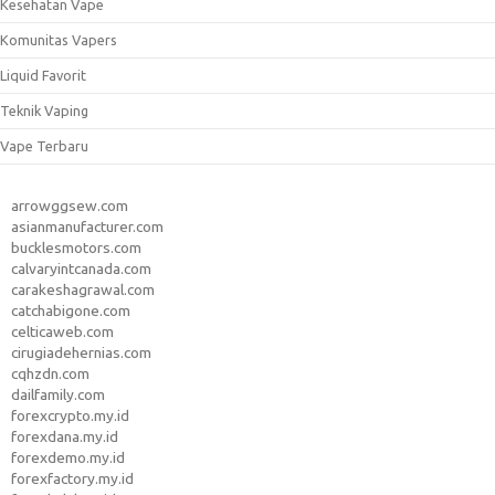
Kesehatan Vape
Komunitas Vapers
Liquid Favorit
Teknik Vaping
Vape Terbaru
arrowggsew.com
asianmanufacturer.com
bucklesmotors.com
calvaryintcanada.com
carakeshagrawal.com
catchabigone.com
celticaweb.com
cirugiadehernias.com
cqhzdn.com
dailfamily.com
forexcrypto.my.id
forexdana.my.id
forexdemo.my.id
forexfactory.my.id