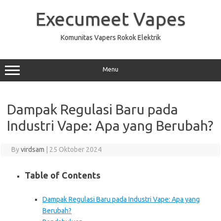
Skip
to
Execumeet Vapes
content
Komunitas Vapers Rokok Elektrik
Menu
Dampak Regulasi Baru pada
Industri Vape: Apa yang Berubah?
By
virdsam
|
25 Oktober 2024
Table of Contents
Dampak Regulasi Baru pada Industri Vape: Apa yang
Berubah?