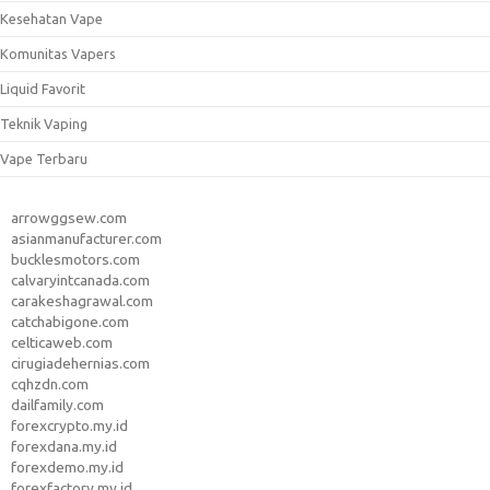
Kesehatan Vape
Komunitas Vapers
Liquid Favorit
Teknik Vaping
Vape Terbaru
arrowggsew.com
asianmanufacturer.com
bucklesmotors.com
calvaryintcanada.com
carakeshagrawal.com
catchabigone.com
celticaweb.com
cirugiadehernias.com
cqhzdn.com
dailfamily.com
forexcrypto.my.id
forexdana.my.id
forexdemo.my.id
forexfactory.my.id