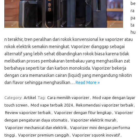
be
ra
pa
ta
hu
n terakhir, tren peralihan dari rokok konvensional ke vaporizer atau
rokok elektrik semakin meningkat. Vaporizer dianggap sebagai
alternatif yang lebih sehat dibandingkan rokok biasa karena tidak
melibatkan proses pembakaran tembakau yang menghasilkan zat
berbahaya seperti tar dan karbon monoksida. Vaporizer bekerja
dengan cara memanaskan cairan (liquid) yang mengandung nikotin
dan flavor sehingga menghasilkan…
Read More »
Category:
Artikel
Tag:
Cara memilih vaporizer
,
Mod vape dengan layar
touch screen
,
Mod vape terbaik 2024
,
Rekomendasi vaporizer terbaik
,
Review vaporizer terbaik
,
Vaporizer dengan fitur lengkap
,
Vaporizer
dengan pengaturan daya otomatis
,
Vaporizer elektrik murah
,
Vaporizer mechanical dan elektrik
,
Vaporizer mini dengan performa
tinggi
,
Vaporizer premium canggih
,
Vaporizer squonk inovatif
,