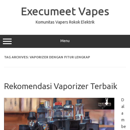
Skip
to
Execumeet Vapes
content
Komunitas Vapers Rokok Elektrik
Menu
TAG ARCHIVES:
VAPORIZER DENGAN FITUR LENGKAP
Rekomendasi Vaporizer Terbaik
D
al
a
m
be