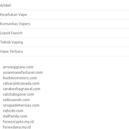
Artikel
Kesehatan Vape
Komunitas Vapers
Liquid Favorit
Teknik Vaping
Vape Terbaru
arrowggsew.com
asianmanufacturer.com
bucklesmotors.com
calvaryintcanada.com
carakeshagrawal.com
catchabigone.com
celticaweb.com
cirugiadehernias.com
cqhzdn.com
dailfamily.com
forexcrypto.my.id
forexdana.my.id