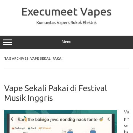
Skip
to
Execumeet Vapes
content
Komunitas Vapers Rokok Elektrik
Menu
TAG ARCHIVES:
VAPE SEKALI PAKAI
Vape Sekali Pakai di Festival
Musik Inggris
Va
pe
se
ka