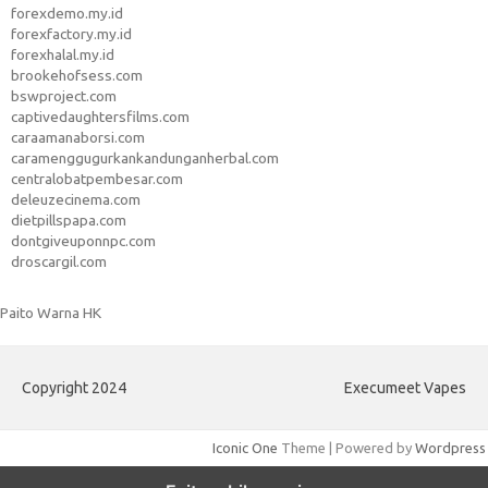
forexdemo.my.id
forexfactory.my.id
forexhalal.my.id
brookehofsess.com
bswproject.com
captivedaughtersfilms.com
caraamanaborsi.com
caramenggugurkankandunganherbal.com
centralobatpembesar.com
deleuzecinema.com
dietpillspapa.com
dontgiveuponnpc.com
droscargil.com
Paito Warna HK
Copyright 2024
Execumeet Vapes
Iconic One
Theme | Powered by
Wordpress