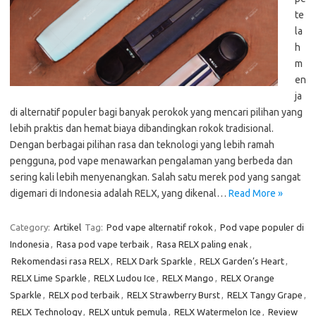
te
la
h
m
en
ja
di alternatif populer bagi banyak perokok yang mencari pilihan yang
lebih praktis dan hemat biaya dibandingkan rokok tradisional.
Dengan berbagai pilihan rasa dan teknologi yang lebih ramah
pengguna, pod vape menawarkan pengalaman yang berbeda dan
sering kali lebih menyenangkan. Salah satu merek pod yang sangat
digemari di Indonesia adalah RELX, yang dikenal…
Read More »
Category:
Artikel
Tag:
Pod vape alternatif rokok
,
Pod vape populer di
Indonesia
,
Rasa pod vape terbaik
,
Rasa RELX paling enak
,
Rekomendasi rasa RELX
,
RELX Dark Sparkle
,
RELX Garden’s Heart
,
RELX Lime Sparkle
,
RELX Ludou Ice
,
RELX Mango
,
RELX Orange
Sparkle
,
RELX pod terbaik
,
RELX Strawberry Burst
,
RELX Tangy Grape
,
RELX Technology
,
RELX untuk pemula
,
RELX Watermelon Ice
,
Review