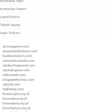
Kesehatan Vape
Komunitas Vapers
Liquid Favorit
Teknik Vaping
Vape Terbaru
arrowggsew.com
asianmanufacturer.com
bucklesmotors.com
calvaryintcanada.com
carakeshagrawal.com
catchabigone.com
celticaweb.com
cirugiadehernias.com
cqhzdn.com
dailfamily.com
forexcrypto.my.id
forexdana.my.id
forexdemo.my.id
forexfactory.my.id