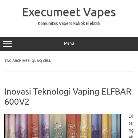
Skip
to
Execumeet Vapes
content
Komunitas Vapers Rokok Elektrik
Menu
TAG ARCHIVES:
QUAQ CELL
Inovasi Teknologi Vaping ELFBAR
600V2
Di
te
ng
ah