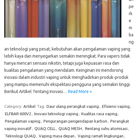
pe
rk
e
m
ba
ng
an teknologi yang pesat, kebutuhan akan pengalaman vaping yang
lebih kaya dan menyegarkan semakin meningkat. Para vapers tidak
hanya mencari sensasi nikotin, tetapi juga kepuasan rasa dan
kualitas pengalaman yang mendalam. Keinginan ini mendorong
inovasi dalam industri vaping untuk menghadirkan produk-produk
yang mampu memenuhi ekspektasi pengguna yang semakin tinggi.
Berikut Artikel Tentang Inovasi…
Read More »
Category:
Artikel
Tag:
Daur ulang perangkat vaping
,
Efisiensi vaping
,
ELFBAR 600V2
,
Inovasi teknologi vaping
,
Kualitas rasa vaping
,
Pengalaman vaping
,
Pengurangan pengendapan karbon
,
Perangkat
vaping inovatif
,
QUAQ CELL
,
QUAQ MESH
,
Rentang suhu atomisasi
,
Teknologi QUAQ
,
Vaping masa depan
,
Vaping ramah lingkungan
,