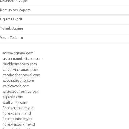
Kesehatan Vape
Komunitas Vapers
Liquid Favorit
Teknik Vaping
Vape Terbaru
arrowggsew.com
asianmanufacturer.com
bucklesmotors.com
calvaryintcanada.com
carakeshagrawal.com
catchabigone.com
celticaweb.com
cirugiadehernias.com
cqhzdn.com
dailfamily.com
forexcrypto.my.id
forexdana.my.id
forexdemo.my.id
forexfactory.my.id