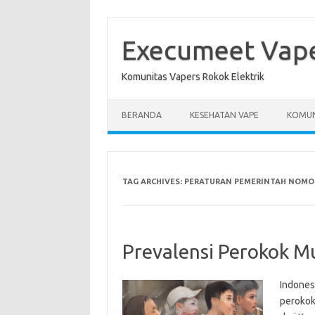
Skip
to
content
Execumeet Vap
Komunitas Vapers Rokok Elektrik
BERANDA
KESEHATAN VAPE
KOMUN
TAG ARCHIVES:
PERATURAN PEMERINTAH NOMOR
Prevalensi Perokok Mu
Indones
perokok 