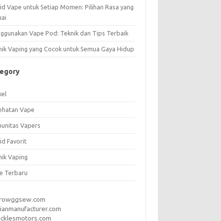
uid Vape untuk Setiap Momen: Pilihan Rasa yang
uai
ggunakan Vape Pod: Teknik dan Tips Terbaik
nik Vaping yang Cocok untuk Semua Gaya Hidup
tegory
kel
ehatan Vape
unitas Vapers
id Favorit
nik Vaping
e Terbaru
rrowggsew.com
ianmanufacturer.com
ucklesmotors.com