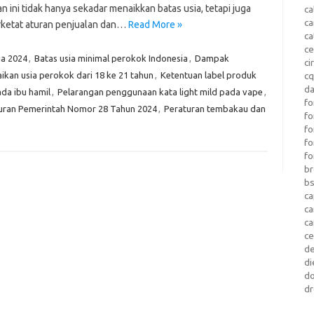
n ini tidak hanya sekadar menaikkan batas usia, tetapi juga
ca
c
etat aturan penjualan dan…
Read More »
ca
ce
ia 2024
,
Batas usia minimal perokok Indonesia
,
Dampak
ci
ikan usia perokok dari 18 ke 21 tahun
,
Ketentuan label produk
c
da
da ibu hamil
,
Pelarangan penggunaan kata light mild pada vape
,
fo
uran Pemerintah Nomor 28 Tahun 2024
,
Peraturan tembakau dan
fo
f
fo
fo
b
b
ca
c
c
c
d
di
d
dr