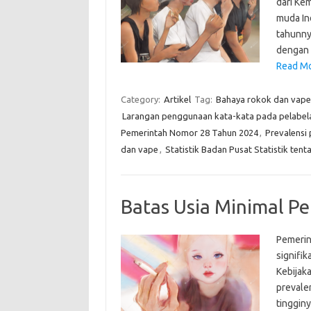
dari Ke
muda In
tahunnya
dengan 
Read Mo
Category:
Artikel
Tag:
Bahaya rokok dan vape
Larangan penggunaan kata-kata pada pelabel
Pemerintah Nomor 28 Tahun 2024
,
Prevalensi
dan vape
,
Statistik Badan Pusat Statistik ten
Batas Usia Minimal Pe
Pemerin
signifi
Kebijak
prevale
tinggin