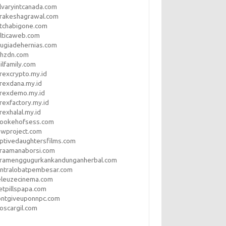
lvaryintcanada.com
arakeshagrawal.com
tchabigone.com
lticaweb.com
rugiadehernias.com
qhzdn.com
ilfamily.com
rexcrypto.my.id
rexdana.my.id
orexdemo.my.id
rexfactory.my.id
rexhalal.my.id
rookehofsess.com
swproject.com
ptivedaughtersfilms.com
araamanaborsi.com
aramenggugurkankandunganherbal.com
entralobatpembesar.com
eleuzecinema.com
etpillspapa.com
ontgiveuponnpc.com
oscargil.com