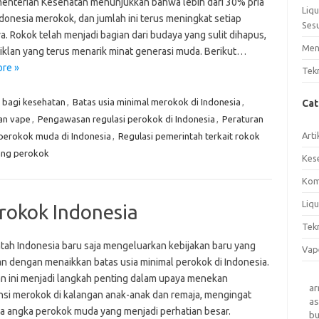
menterian Kesehatan menunjukkan bahwa lebih dari 30% pria
Liq
donesia merokok, dan jumlah ini terus meningkat setiap
Ses
. Rokok telah menjadi bagian dari budaya yang sulit dihapus,
Men
iklan yang terus menarik minat generasi muda. Berikut…
re »
Tek
 bagi kesehatan
,
Batas usia minimal merokok di Indonesia
,
Ca
an vape
,
Pengawasan regulasi perokok di Indonesia
,
Peraturan
Arti
 perokok muda di Indonesia
,
Regulasi pemerintah terkait rokok
tang perokok
Kes
Kom
Liqu
rokok Indonesia
Tek
tah Indonesia baru saja mengeluarkan kebijakan baru yang
Vap
kan dengan menaikkan batas usia minimal perokok di Indonesia.
an ini menjadi langkah penting dalam upaya menekan
a
nsi merokok di kalangan anak-anak dan remaja, mengingat
as
ya angka perokok muda yang menjadi perhatian besar.
b