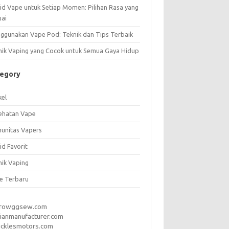
uid Vape untuk Setiap Momen: Pilihan Rasa yang
uai
ggunakan Vape Pod: Teknik dan Tips Terbaik
nik Vaping yang Cocok untuk Semua Gaya Hidup
tegory
kel
ehatan Vape
unitas Vapers
id Favorit
nik Vaping
e Terbaru
rrowggsew.com
ianmanufacturer.com
ucklesmotors.com