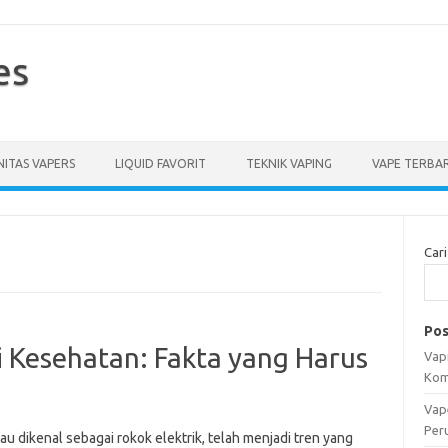
es
ITAS VAPERS
LIQUID FAVORIT
TEKNIK VAPING
VAPE TERBA
Cari
Pos
 Kesehatan: Fakta yang Harus
Vapi
Kom
Vap
Per
au dikenal sebagai rokok elektrik, telah menjadi tren yang