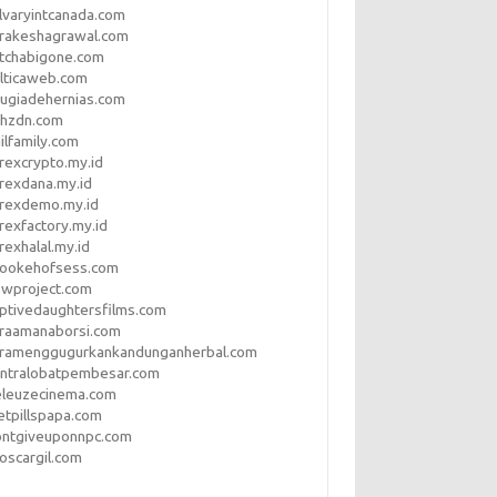
lvaryintcanada.com
arakeshagrawal.com
tchabigone.com
lticaweb.com
rugiadehernias.com
qhzdn.com
ilfamily.com
rexcrypto.my.id
rexdana.my.id
orexdemo.my.id
rexfactory.my.id
rexhalal.my.id
rookehofsess.com
swproject.com
ptivedaughtersfilms.com
araamanaborsi.com
aramenggugurkankandunganherbal.com
entralobatpembesar.com
eleuzecinema.com
etpillspapa.com
ontgiveuponnpc.com
oscargil.com