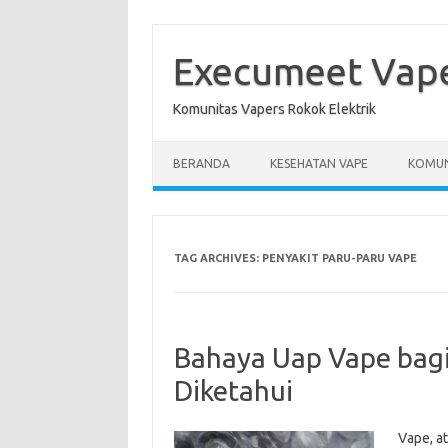
Skip
to
content
Execumeet Vap
Komunitas Vapers Rokok Elektrik
BERANDA
KESEHATAN VAPE
KOMUN
TAG ARCHIVES:
PENYAKIT PARU-PARU VAPE
Bahaya Uap Vape bagi
Diketahui
Vape, at