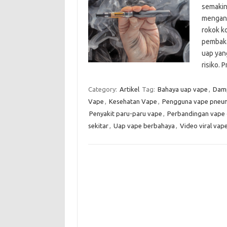
semakin
mengang
rokok k
pembaka
uap yan
risiko. 
Category:
Artikel
Tag:
Bahaya uap vape
,
Damp
Vape
,
Kesehatan Vape
,
Pengguna vape pneu
Penyakit paru-paru vape
,
Perbandingan vape 
sekitar
,
Uap vape berbahaya
,
Video viral vap