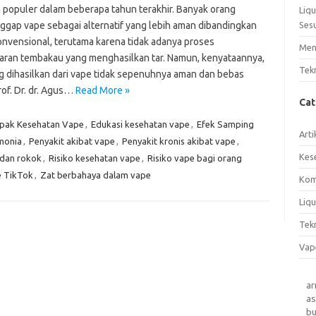
 populer dalam beberapa tahun terakhir. Banyak orang
Liq
gap vape sebagai alternatif yang lebih aman dibandingkan
Ses
onvensional, terutama karena tidak adanya proses
Men
ran tembakau yang menghasilkan tar. Namun, kenyataannya,
Tek
g dihasilkan dari vape tidak sepenuhnya aman dan bebas
Prof. Dr. dr. Agus…
Read More »
Ca
ak Kesehatan Vape
,
Edukasi kesehatan vape
,
Efek Samping
Arti
monia
,
Penyakit akibat vape
,
Penyakit kronis akibat vape
,
Kes
dan rokok
,
Risiko kesehatan vape
,
Risiko vape bagi orang
e TikTok
,
Zat berbahaya dalam vape
Kom
Liqu
Tek
Vap
a
as
b