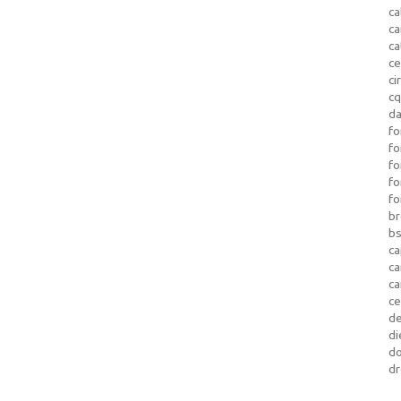
ca
c
ca
ce
ci
c
da
fo
fo
f
fo
fo
b
b
ca
c
c
c
d
di
d
dr