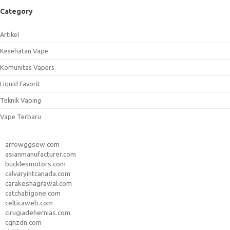
Category
Artikel
Kesehatan Vape
Komunitas Vapers
Liquid Favorit
Teknik Vaping
Vape Terbaru
arrowggsew.com
asianmanufacturer.com
bucklesmotors.com
calvaryintcanada.com
carakeshagrawal.com
catchabigone.com
celticaweb.com
cirugiadehernias.com
cqhzdn.com