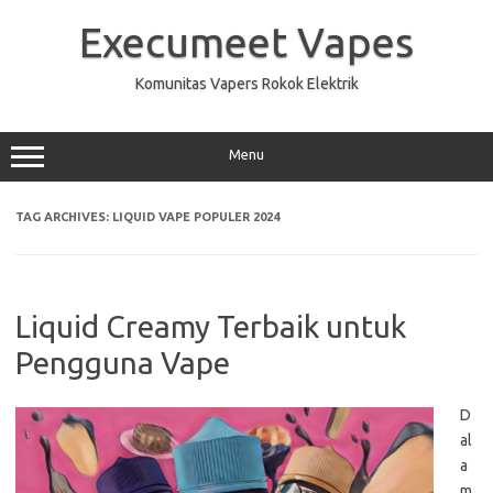
Skip
to
Execumeet Vapes
content
Komunitas Vapers Rokok Elektrik
Menu
TAG ARCHIVES:
LIQUID VAPE POPULER 2024
Liquid Creamy Terbaik untuk
Pengguna Vape
D
al
a
m