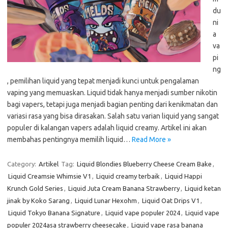
du
ni
a
va
pi
ng
, pemilihan liquid yang tepat menjadi kunci untuk pengalaman
vaping yang memuaskan. Liquid tidak hanya menjadi sumber nikotin
bagi vapers, tetapi juga menjadi bagian penting dari kenikmatan dan
variasi rasa yang bisa dirasakan. Salah satu varian liquid yang sangat
populer di kalangan vapers adalah liquid creamy. Artikel ini akan
membahas pentingnya memilih liquid…
Read More »
Category:
Artikel
Tag:
Liquid Blondies Blueberry Cheese Cream Bake
,
Liquid Creamsie Whimsie V1
,
Liquid creamy terbaik
,
Liquid Happi
Krunch Gold Series
,
Liquid Juta Cream Banana Strawberry
,
Liquid ketan
jinak by Koko Sarang
,
Liquid Lunar Hexohm
,
Liquid Oat Drips V1
,
Liquid Tokyo Banana Signature
,
Liquid vape populer 2024
,
Liquid vape
populer 2024asa strawberry cheesecake
,
Liquid vape rasa banana