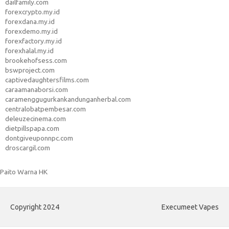
dailfamily.com
forexcrypto.my.id
forexdana.my.id
forexdemo.my.id
forexfactory.my.id
forexhalal.my.id
brookehofsess.com
bswproject.com
captivedaughtersfilms.com
caraamanaborsi.com
caramenggugurkankandunganherbal.com
centralobatpembesar.com
deleuzecinema.com
dietpillspapa.com
dontgiveuponnpc.com
droscargil.com
Paito Warna HK
Copyright 2024
Execumeet Vapes