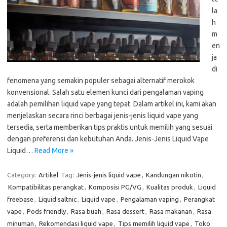
la
h
m
en
ja
di
fenomena yang semakin populer sebagai alternatif merokok
konvensional. Salah satu elemen kunci dari pengalaman vaping
adalah pemilihan liquid vape yang tepat. Dalam artikel ini, kami akan
menjelaskan secara rinci berbagai jenis-jenis liquid vape yang
tersedia, serta memberikan tips praktis untuk memilih yang sesuai
dengan preferensi dan kebutuhan Anda. Jenis-Jenis Liquid Vape
Liquid…
Read More »
Category:
Artikel
Tag:
Jenis-jenis liquid vape
,
Kandungan nikotin
,
Kompatibilitas perangkat
,
Komposisi PG/VG
,
Kualitas produk
,
Liquid
freebase
,
Liquid saltnic
,
Liquid vape
,
Pengalaman vaping
,
Perangkat
vape
,
Pods friendly
,
Rasa buah
,
Rasa dessert
,
Rasa makanan
,
Rasa
minuman
,
Rekomendasi liquid vape
,
Tips memilih liquid vape
,
Toko