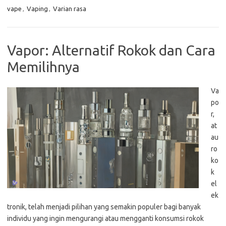
vape
,
Vaping
,
Varian rasa
Vapor: Alternatif Rokok dan Cara
Memilihnya
Va
po
r,
at
au
ro
ko
k
el
ek
tronik, telah menjadi pilihan yang semakin populer bagi banyak
individu yang ingin mengurangi atau mengganti konsumsi rokok