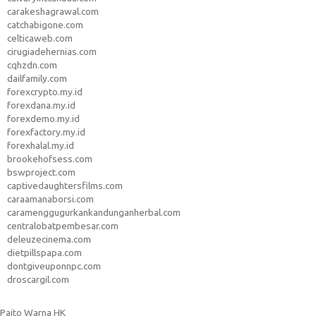
carakeshagrawal.com
catchabigone.com
celticaweb.com
cirugiadehernias.com
cqhzdn.com
dailfamily.com
forexcrypto.my.id
forexdana.my.id
forexdemo.my.id
forexfactory.my.id
forexhalal.my.id
brookehofsess.com
bswproject.com
captivedaughtersfilms.com
caraamanaborsi.com
caramenggugurkankandunganherbal.com
centralobatpembesar.com
deleuzecinema.com
dietpillspapa.com
dontgiveuponnpc.com
droscargil.com
Paito Warna HK