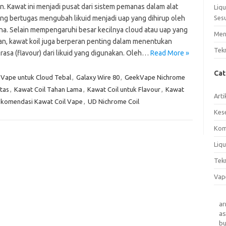
n. Kawat ini menjadi pusat dari sistem pemanas dalam alat
Liq
ang bertugas mengubah likuid menjadi uap yang dihirup oleh
Ses
a. Selain mempengaruhi besar kecilnya cloud atau uap yang
Men
kan, kawat koil juga berperan penting dalam menentukan
Tek
 rasa (flavour) dari likuid yang digunakan. Oleh…
Read More »
Ca
l Vape untuk Cloud Tebal
,
Galaxy Wire 80
,
GeekVape Nichrome
itas
,
Kawat Coil Tahan Lama
,
Kawat Coil untuk Flavour
,
Kawat
Arti
komendasi Kawat Coil Vape
,
UD Nichrome Coil
Kes
Kom
Liqu
Tek
Vap
a
as
b