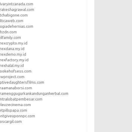
lvaryintcanada.com
arakeshagrawal.com
tchabigone.com
lticaweb.com
rugiadehernias.com
qhzdn.com
ilfamily.com
rexcrypto.my.id
rexdana.my.id
orexdemo.my.id
rexfactory.my.id
rexhalal.my.id
rookehofsess.com
swproject.com
ptivedaughtersfilms.com
araamanaborsi.com
aramenggugurkankandunganherbal.com
entralobatpembesar.com
eleuzecinema.com
etpillspapa.com
ontgiveuponnpc.com
oscargil.com