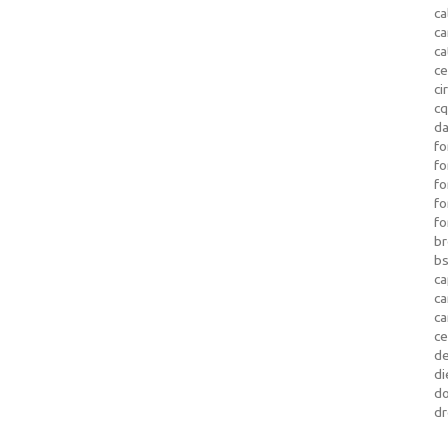
ca
c
ca
ce
ci
c
da
fo
fo
f
fo
fo
b
b
ca
c
c
c
d
di
d
dr