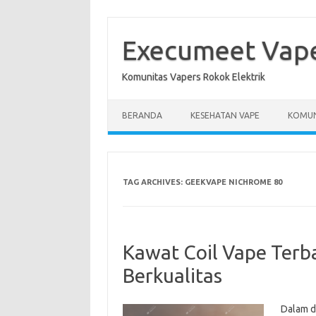
Skip
to
content
Execumeet Vap
Komunitas Vapers Rokok Elektrik
BERANDA
KESEHATAN VAPE
KOMUN
TAG ARCHIVES:
GEEKVAPE NICHROME 80
Kawat Coil Vape Terb
Berkualitas
Dalam d