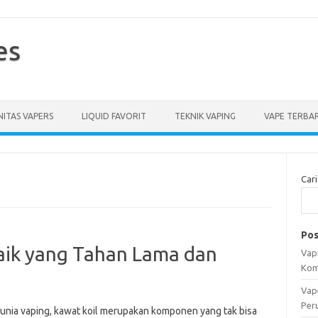
es
ITAS VAPERS
LIQUID FAVORIT
TEKNIK VAPING
VAPE TERBA
Cari
Pos
aik yang Tahan Lama dan
Vapi
Kom
Vap
Per
unia vaping, kawat koil merupakan komponen yang tak bisa