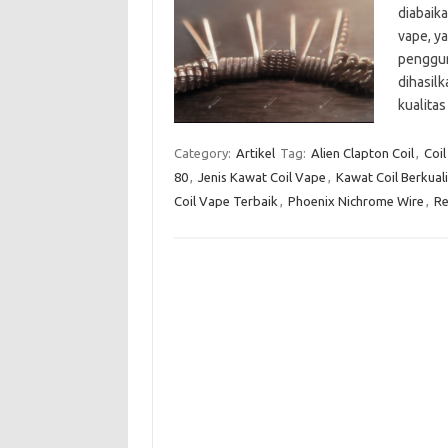
diabaika
vape, y
penggun
dihasil
kualitas
Category:
Artikel
Tag:
Alien Clapton Coil
,
Coi
80
,
Jenis Kawat Coil Vape
,
Kawat Coil Berkual
Coil Vape Terbaik
,
Phoenix Nichrome Wire
,
Re