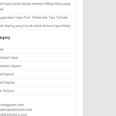
uid Vape untuk Setiap Momen: Pilihan Rasa yang
uai
ggunakan Vape Pod: Teknik dan Tips Terbaik
nik Vaping yang Cocok untuk Semua Gaya Hidup
tegory
kel
ehatan Vape
unitas Vapers
id Favorit
nik Vaping
e Terbaru
rrowggsew.com
ianmanufacturer.com
ucklesmotors.com