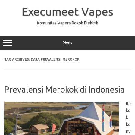
Skip
to
Execumeet Vapes
content
Komunitas Vapers Rokok Elektrik
Menu
TAG ARCHIVES:
DATA PREVALENSI MEROKOK
Prevalensi Merokok di Indonesia
Ro
ko
k
ko
nv