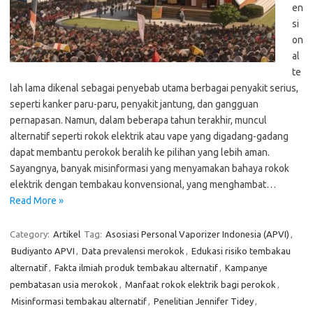
en
si
on
al
te
lah lama dikenal sebagai penyebab utama berbagai penyakit serius,
seperti kanker paru-paru, penyakit jantung, dan gangguan
pernapasan. Namun, dalam beberapa tahun terakhir, muncul
alternatif seperti rokok elektrik atau vape yang digadang-gadang
dapat membantu perokok beralih ke pilihan yang lebih aman.
Sayangnya, banyak misinformasi yang menyamakan bahaya rokok
elektrik dengan tembakau konvensional, yang menghambat…
Read More »
Category:
Artikel
Tag:
Asosiasi Personal Vaporizer Indonesia (APVI)
,
Budiyanto APVI
,
Data prevalensi merokok
,
Edukasi risiko tembakau
alternatif
,
Fakta ilmiah produk tembakau alternatif
,
Kampanye
pembatasan usia merokok
,
Manfaat rokok elektrik bagi perokok
,
Misinformasi tembakau alternatif
,
Penelitian Jennifer Tidey
,