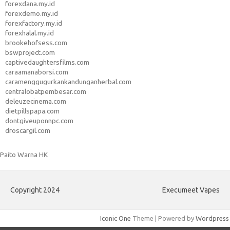
forexdana.my.id
forexdemo.my.id
forexfactory.my.id
forexhalal.my.id
brookehofsess.com
bswproject.com
captivedaughtersfilms.com
caraamanaborsi.com
caramenggugurkankandunganherbal.com
centralobatpembesar.com
deleuzecinema.com
dietpillspapa.com
dontgiveuponnpc.com
droscargil.com
Paito Warna HK
Copyright 2024
Execumeet Vapes
Iconic One
Theme | Powered by
Wordpress