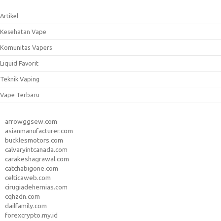
Artikel
Kesehatan Vape
Komunitas Vapers
Liquid Favorit
Teknik Vaping
Vape Terbaru
arrowggsew.com
asianmanufacturer.com
bucklesmotors.com
calvaryintcanada.com
carakeshagrawal.com
catchabigone.com
celticaweb.com
cirugiadehernias.com
cqhzdn.com
dailfamily.com
forexcrypto.my.id