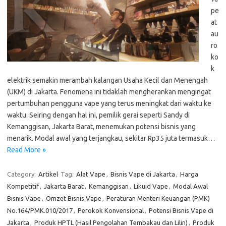
pe
at
au
ro
ko
k
elektrik semakin merambah kalangan Usaha Kecil dan Menengah
(UKM) di Jakarta. Fenomena ini tidaklah mengherankan mengingat
pertumbuhan pengguna vape yang terus meningkat dari waktu ke
waktu. Seiring dengan hal ini, pemilik gerai seperti Sandy di
Kemanggisan, Jakarta Barat, menemukan potensi bisnis yang
menarik. Modal awal yang terjangkau, sekitar Rp35 juta termasuk…
Read More »
Category:
Artikel
Tag:
Alat Vape
,
Bisnis Vape di Jakarta
,
Harga
Kompetitif
,
Jakarta Barat
,
Kemanggisan
,
Likuid Vape
,
Modal Awal
Bisnis Vape
,
Omzet Bisnis Vape
,
Peraturan Menteri Keuangan (PMK)
No.164/PMK.010/2017
,
Perokok Konvensional
,
Potensi Bisnis Vape di
Jakarta
,
Produk HPTL (Hasil Pengolahan Tembakau dan Lilin)
,
Produk