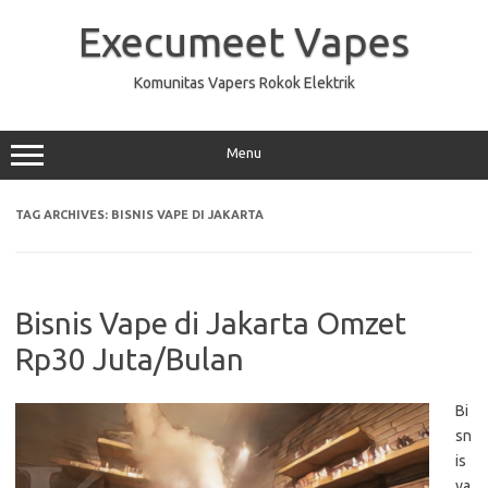
Skip
to
Execumeet Vapes
content
Komunitas Vapers Rokok Elektrik
Menu
TAG ARCHIVES:
BISNIS VAPE DI JAKARTA
Bisnis Vape di Jakarta Omzet
Rp30 Juta/Bulan
Bi
sn
is
va