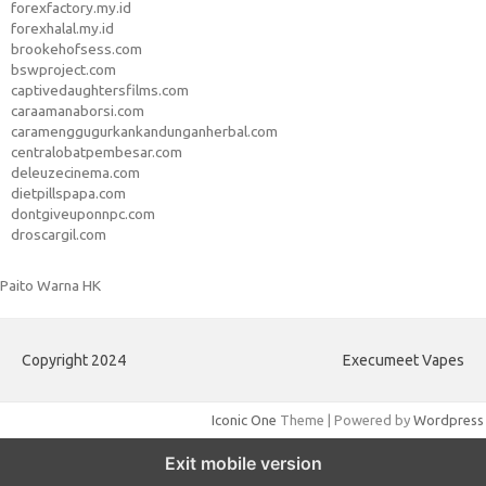
forexfactory.my.id
forexhalal.my.id
brookehofsess.com
bswproject.com
captivedaughtersfilms.com
caraamanaborsi.com
caramenggugurkankandunganherbal.com
centralobatpembesar.com
deleuzecinema.com
dietpillspapa.com
dontgiveuponnpc.com
droscargil.com
Paito Warna HK
Copyright 2024
Execumeet Vapes
Iconic One
Theme | Powered by
Wordpress
Exit mobile version