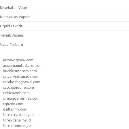
Kesehatan Vape
Komunitas Vapers
Liquid Favorit
Teknik Vaping
Vape Terbaru
arrowggsew.com
asianmanufacturer.com
bucklesmotors.com
calvaryintcanada.com
carakeshagrawal.com
catchabigone.com
celticaweb.com
cirugiadehernias.com
cqhzdn.com
dailfamily.com
forexcrypto.my.id
forexdana.my.id
forexdemo.my.id