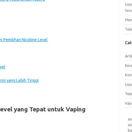
Liq
Ses
Men
Tek
 Pemilihan Nicotine Level
Ca
Arti
Kes
vel
Kom
nsi yang Lebih Tinggi
Liqu
Tek
Vap
evel yang Tepat untuk Vaping
a
as
b