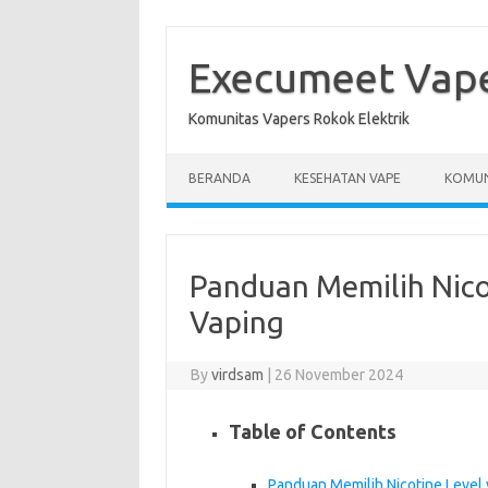
Skip
to
content
Execumeet Vap
Komunitas Vapers Rokok Elektrik
BERANDA
KESEHATAN VAPE
KOMUN
Panduan Memilih Nico
Vaping
By
virdsam
|
26 November 2024
Table of Contents
Panduan Memilih Nicotine Level