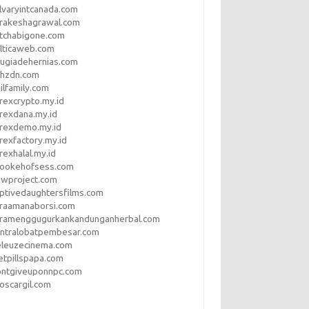
lvaryintcanada.com
arakeshagrawal.com
tchabigone.com
lticaweb.com
rugiadehernias.com
qhzdn.com
ilfamily.com
rexcrypto.my.id
rexdana.my.id
orexdemo.my.id
rexfactory.my.id
rexhalal.my.id
rookehofsess.com
swproject.com
ptivedaughtersfilms.com
araamanaborsi.com
aramenggugurkankandunganherbal.com
entralobatpembesar.com
eleuzecinema.com
etpillspapa.com
ontgiveuponnpc.com
oscargil.com