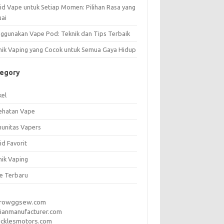
uid Vape untuk Setiap Momen: Pilihan Rasa yang
uai
ggunakan Vape Pod: Teknik dan Tips Terbaik
nik Vaping yang Cocok untuk Semua Gaya Hidup
tegory
kel
ehatan Vape
unitas Vapers
id Favorit
nik Vaping
e Terbaru
rrowggsew.com
ianmanufacturer.com
ucklesmotors.com