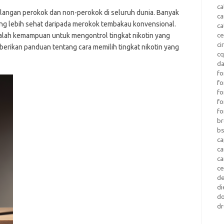
ca
kalangan perokok dan non-perokok di seluruh dunia. Banyak
c
yang lebih sehat daripada merokok tembakau konvensional.
ca
ce
dalah kemampuan untuk mengontrol tingkat nikotin yang
ci
mberikan panduan tentang cara memilih tingkat nikotin yang
c
da
fo
fo
f
fo
fo
b
b
ca
c
c
c
d
di
d
dr