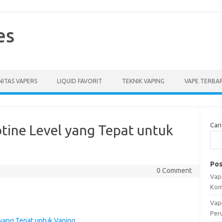
es
ITAS VAPERS
LIQUID FAVORIT
TEKNIK VAPING
VAPE TERBA
Cari
tine Level yang Tepat untuk
Pos
0 Comment
Vapi
Kom
Vap
Per
 yang Tepat untuk Vaping