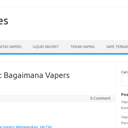
es
ITAS VAPERS
LIQUID FAVORIT
TEKNIK VAPING
VAPE TERBA
Cari
: Bagaimana Vapers
Pos
0 Comment
Vapi
Kom
Vap
Per
 Vapers Menemukan Jati Diri