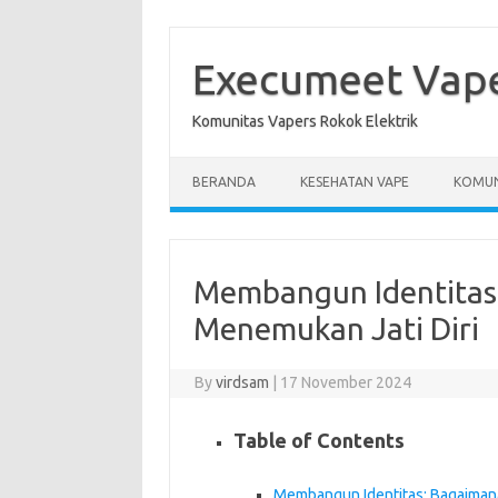
Skip
to
content
Execumeet Vap
Komunitas Vapers Rokok Elektrik
BERANDA
KESEHATAN VAPE
KOMUN
Membangun Identitas
Menemukan Jati Diri
By
virdsam
|
17 November 2024
Table of Contents
Membangun Identitas: Bagaimana