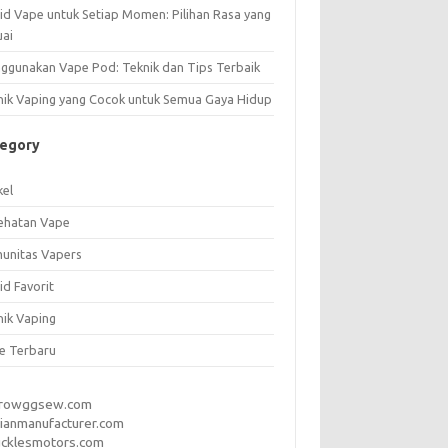
uid Vape untuk Setiap Momen: Pilihan Rasa yang
uai
ggunakan Vape Pod: Teknik dan Tips Terbaik
nik Vaping yang Cocok untuk Semua Gaya Hidup
tegory
kel
ehatan Vape
unitas Vapers
id Favorit
nik Vaping
e Terbaru
rrowggsew.com
ianmanufacturer.com
ucklesmotors.com