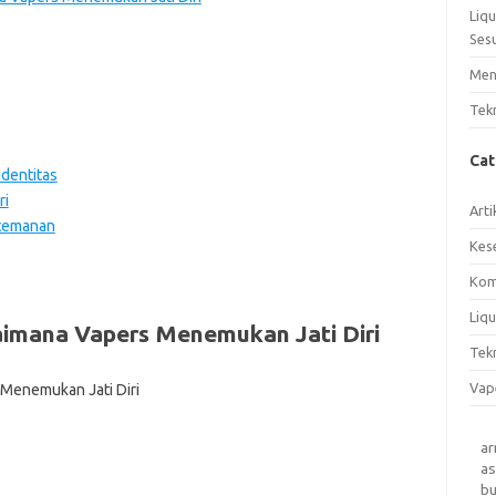
Liq
Ses
Men
Tek
Ca
Identitas
ri
Arti
rtemanan
Kes
Kom
Liqu
imana Vapers Menemukan Jati Diri
Tek
Vap
a
as
b