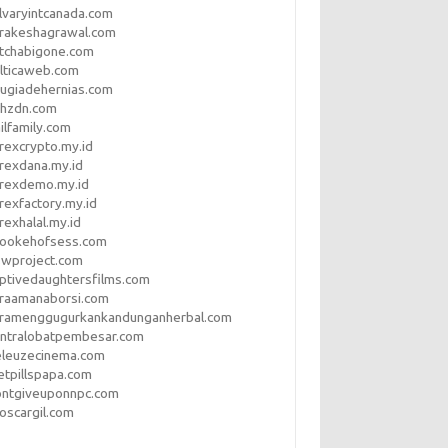
lvaryintcanada.com
arakeshagrawal.com
tchabigone.com
lticaweb.com
rugiadehernias.com
qhzdn.com
ilfamily.com
rexcrypto.my.id
rexdana.my.id
orexdemo.my.id
rexfactory.my.id
rexhalal.my.id
rookehofsess.com
swproject.com
ptivedaughtersfilms.com
araamanaborsi.com
aramenggugurkankandunganherbal.com
entralobatpembesar.com
eleuzecinema.com
etpillspapa.com
ontgiveuponnpc.com
oscargil.com