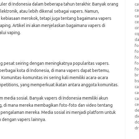
ler di Indonesia dalam beberapa tahun terakhir. Banyak orang
ca
c
elektronik, atau lebih dikenal sebagai vapers. Namun,
ca
 kebiasaan merokok, tetapi juga tentang bagaimana vapers
ce
aping. Artikel ini akan menjelaskan bagaimana vapers di
ci
lui vaping.
c
da
fo
fo
f
fo
g pesat seiring dengan meningkatnya popularitas vapers.
fo
erbagai kota di Indonesia, di mana vapers dapat bertemu,
b
omunitas-komunitas ini sering kali memiliki acara-acara
b
petitions, yang memperkuat ikatan antara anggota komunitas.
ca
c
am media sosial. Banyak vapers di Indonesia memiliki akun
c
c
ng, di mana mereka membagikan foto-foto dan video tentang
d
 pengalaman mereka. Media sosial ini menjadi platform untuk
di
 dengan vapers lainnya.
d
dr