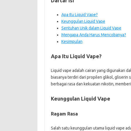
Daftar Isi
Apa Itu Liquid Vape?
Keunggulan Liquid Vape
Sentuhan Unik dalam Liquid Vape
Mengapa Anda Harus Mencobanya?
Kesimpulan
Apa Itu Liquid Vape?
Liquid vape adalah cairan yang digunakan da
biasanya terdiri dari propilen glikol, gliserin
berbagai rasa dan kekuatan nikotin, membe
Keunggulan Liquid Vape
Ragam Rasa
Salah satu keunggulan utama liquid vape ada