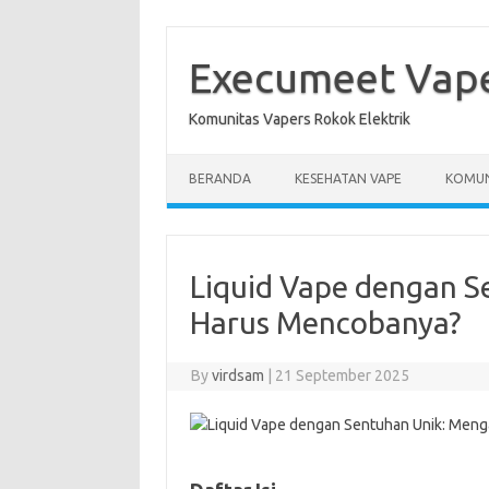
Skip
to
content
Execumeet Vap
Komunitas Vapers Rokok Elektrik
BERANDA
KESEHATAN VAPE
KOMUN
Liquid Vape dengan 
Harus Mencobanya?
By
virdsam
|
21 September 2025