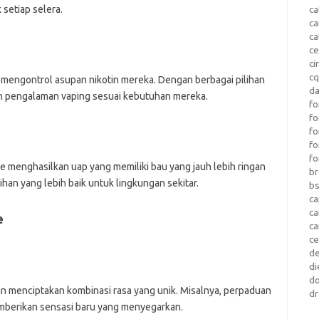
 setiap selera.
ca
c
ca
ce
ci
c
engontrol asupan nikotin mereka. Dengan berbagai pilihan
da
n pengalaman vaping sesuai kebutuhan mereka.
fo
fo
f
fo
fo
pe menghasilkan uap yang memiliki bau yang jauh lebih ringan
b
han yang lebih baik untuk lingkungan sekitar.
b
ca
c
e
c
c
d
di
d
an menciptakan kombinasi rasa yang unik. Misalnya, perpaduan
dr
emberikan sensasi baru yang menyegarkan.