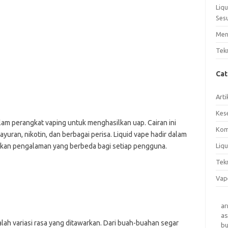
Liq
Ses
Men
Tek
Ca
Arti
Kes
lam perangkat vaping untuk menghasilkan uap. Cairan ini
Kom
 sayuran, nikotin, dan berbagai perisa. Liquid vape hadir dalam
rikan pengalaman yang berbeda bagi setiap pengguna.
Liqu
Tek
Vap
a
as
lah variasi rasa yang ditawarkan. Dari buah-buahan segar
b