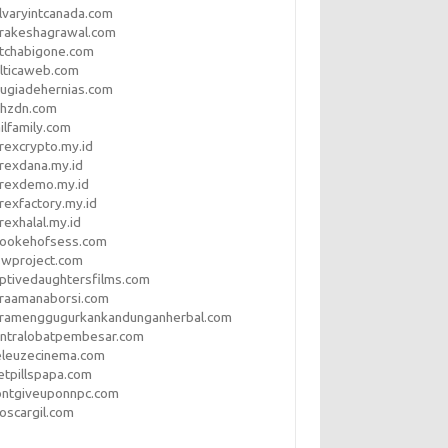
lvaryintcanada.com
arakeshagrawal.com
tchabigone.com
lticaweb.com
rugiadehernias.com
qhzdn.com
ilfamily.com
rexcrypto.my.id
rexdana.my.id
orexdemo.my.id
rexfactory.my.id
rexhalal.my.id
rookehofsess.com
swproject.com
ptivedaughtersfilms.com
araamanaborsi.com
aramenggugurkankandunganherbal.com
entralobatpembesar.com
eleuzecinema.com
etpillspapa.com
ontgiveuponnpc.com
oscargil.com