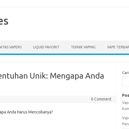
es
ITAS VAPERS
LIQUID FAVORIT
TEKNIK VAPING
VAPE TERBA
Cari
Sentuhan Unik: Mengapa Anda
Pos
0 Comment
Vapi
Kom
Vap
Per