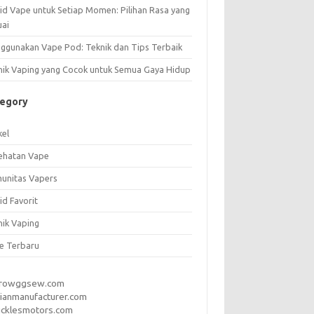
uid Vape untuk Setiap Momen: Pilihan Rasa yang
uai
ggunakan Vape Pod: Teknik dan Tips Terbaik
nik Vaping yang Cocok untuk Semua Gaya Hidup
tegory
kel
ehatan Vape
unitas Vapers
id Favorit
nik Vaping
e Terbaru
rrowggsew.com
ianmanufacturer.com
ucklesmotors.com